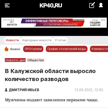
+24...+25 °С
РЕКЛАМА
Новости
Народные новости
Статьи
ПРОтуризм
График отключений воды
Клиника г
Важно:
РУБРИКИ
Новость дня
Общество
Обнинск
В Калужской области выросло
Новости компаний
количество разводов
Статьи
Народные новости
ДМИТРИЙ ИВЬЕВ
13.06.2022, 12:00
Авто и транспорт
Мужчины подают заявления первыми чаще.
Благоустройство