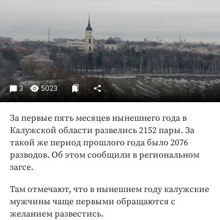
Криминал
Культура
Недвижимость и ЖКХ
Образование
Общество
Погода
3
5023
Праздники
Происшествия
За первые пять месяцев нынешнего года в
Спорт
Калужской области развелись 2152 пары. За
Экономика и бизнес
такой же период прошлого года было 2076
разводов. Об этом сообщили в региональном
ПРОЕКТЫ
загсе.
Блоги
Там отмечают, что в нынешнем году калужские
Издания
мужчины чаще первыми обращаются с
Медиаперсона
желанием развестись.