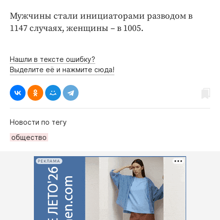
Интересное чтиво
Мужчины стали инициаторами разводом в
Клиника года
1147 случаях, женщины – в 1005.
Бренд года
Работодатель года
Нашли в тексте ошибку?
Выделите её и нажмите сюда!
Новости по тегу
общество
РЕКЛАМА