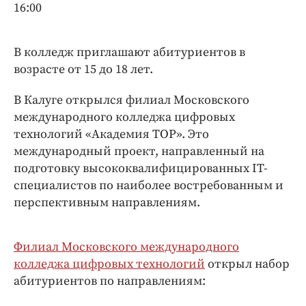
16:00
Криминал
Культура
Недвижимость и ЖКХ
В колледж приглашают абитуриентов в
возрасте от 15 до 18 лет.
Образование
Общество
В Калуге открылся филиал Московского
Погода
международного колледжа цифровых
Праздники
технологий «Академия ТОР». Это
международный проект, направленный на
Происшествия
подготовку высококвалифицированных IT-
Спорт
специалистов по наиболее востребованным и
Экономика и бизнес
перспективным направлениям.
ПРОЕКТЫ
Филиал Московского международного
Блоги
колледжа цифровых технологий
открыл набор
Издания
абитуриентов по направлениям:
Медиаперсона