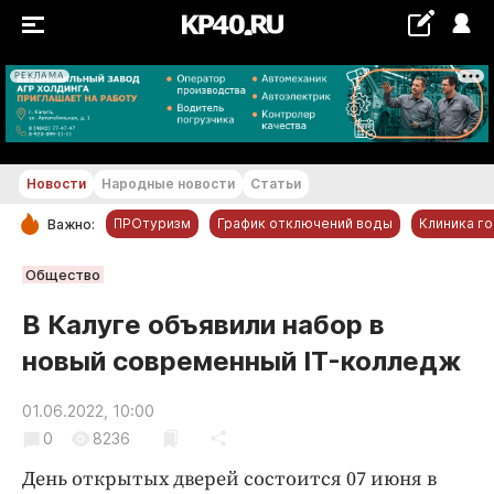
РЕКЛАМА
+16...+17 °С
Новости
Народные новости
Статьи
ПРОтуризм
График отключений воды
Клиника г
Важно:
РУБРИКИ
Общество
Обнинск
В Калуге объявили набор в
Новости компаний
новый современный IT-колледж
Статьи
Народные новости
01.06.2022, 10:00
0
8236
Авто и транспорт
Благоустройство
День открытых дверей состоится 07 июня в