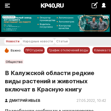
РЕКЛАМА
+19...+20 °С
Новости
Народные новости
Статьи
ПРОтуризм
График отключений воды
Клиника г
Важно:
РУБРИКИ
Общество
Обнинск
В Калужской области редкие
Новости компаний
виды растений и животных
Статьи
включат в Красную книгу
Народные новости
Авто и транспорт
ДМИТРИЙ ИВЬЕВ
27.05.2022, 10:42
Благоустройство
Подробности сообщили в министерстве