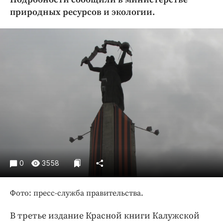
Криминал
природных ресурсов и экологии.
Культура
Недвижимость и ЖКХ
Образование
Общество
Погода
Праздники
Происшествия
Спорт
Экономика и бизнес
ПРОЕКТЫ
0
3558
Блоги
Фото: пресс-служба правительства.
Издания
Медиаперсона
В третье издание Красной книги Калужской