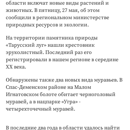
Интересное чтиво
области включат новые виды растений и
животных. В пятницу, 27 мая, об этом
Клиника года
сообщили в региональном министерстве
Бренд года
природных ресурсов и экологии.
Работодатель года
На территории памятника природы
«Тарусский луг» нашли крестовник
эруколистный. Последний раз его
регистрировали в нашем регионе в середине
XX века.
Обнаружены также два новых вида муравьев. В
Спас-Деменском районе на Малом
Игнатовском болоте обитает черноголовый
муравей, а в нацпарке «Угра» -
четырехточечный муравей.
В последние два года в области удалось найти