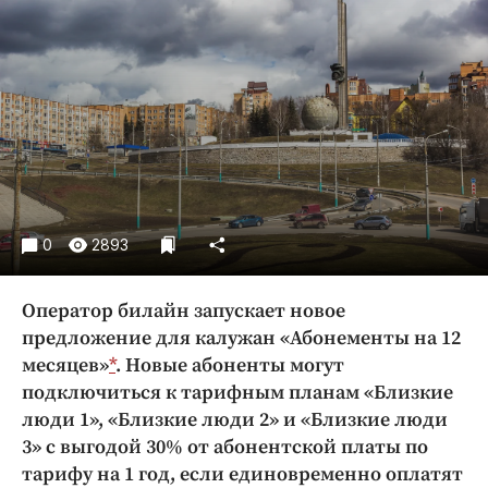
Криминал
Культура
Недвижимость и ЖКХ
Образование
Общество
Погода
Праздники
Происшествия
0
2893
Спорт
Экономика и бизнес
Оператор билайн запускает новое
предложение для калужан «Абонементы на 12
ПРОЕКТЫ
месяцев»
*
. Новые абоненты могут
подключиться к тарифным планам «Близкие
Блоги
люди 1», «Близкие люди 2» и «Близкие люди
Издания
3» с выгодой 30% от абонентской платы по
Медиаперсона
тарифу на 1 год, если единовременно оплатят