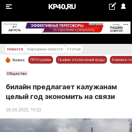
+28...+29 °С
РЕКЛАМА
Новости
Народные новости
Статьи
ПРОтуризм
График отключений воды
Клиника г
Важно:
РУБРИКИ
Общество
Обнинск
билайн предлагает калужанам
Новости компаний
целый год экономить на связи
Статьи
Народные новости
26.05.2022, 15:22
Авто и транспорт
Благоустройство