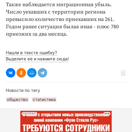
Интересное чтиво
Также наблюдается миграционная убыль.
Клиника года
Число уехавших с территории региона
превысило количество приехавших на 261.
Бренд года
Годом ранее ситуация былая иная - плюс 780
Работодатель года
приезжих за два месяца.
Нашли в тексте ошибку?
Выделите её и нажмите сюда!
Новости по тегу
общество
статистика
РЕКЛАМА