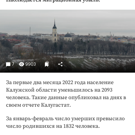
Криминал
Культура
Недвижимость и ЖКХ
Образование
Общество
Погода
Праздники
7
9903
Происшествия
Спорт
За первые два месяца 2022 года население
Экономика и бизнес
Калужской области уменьшилось на 2093
человека. Такие данные опубликовал на днях в
ПРОЕКТЫ
своем отчете Калугастат.
Блоги
За январь-февраль число умерших превысило
Издания
число родившихся на 1832 человека.
Медиаперсона