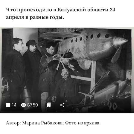
Криминал
Что происходило в Калужской области 24
Культура
апреля в разные годы.
Недвижимость и ЖКХ
Образование
Общество
Погода
Праздники
Происшествия
Спорт
Экономика и бизнес
ПРОЕКТЫ
14
8750
Блоги
Издания
Автор: Марина Рыбакова. Фото из архива.
Медиаперсона