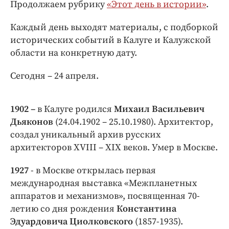
Интересное чтиво
Продолжаем рубрику
«Этот день в истории»
.
Клиника года
Каждый день выходят материалы, с подборкой
Бренд года
исторических событий в Калуге и Калужской
Работодатель года
области на конкретную дату.
Сегодня – 24 апреля.
1902 –
в Калуге родился
Михаил Васильевич
Дьяконов
(24.04.1902 – 25.10.1980). Архитектор,
создал уникальный архив русских
архитекторов XVIII – XIX веков. Умер в Москве.
1927
- в Москве открылась первая
международная выставка «Межпланетных
аппаратов и механизмов», посвященная 70-
летию со дня рождения
Константина
Эдуардовича Циолковского
(1857-1935).