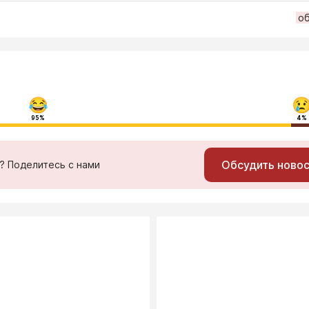
о
95%
4%
Обсудить ново
ь? Поделитесь с нами