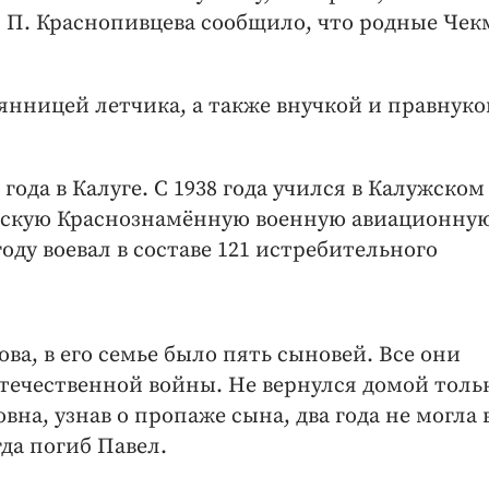
 П. Краснопивцева сообщило, что родные Чек
янницей летчика, а также внучкой и правнуко
года в Калуге. С 1938 года учился в Калужском
чинскую Краснознамённую военную авиационну
оду воевал в составе 121 истребительного
ва, в его семье было пять сыновей. Все они
течественной войны. Не вернулся домой толь
на, узнав о пропаже сына, два года не могла 
гда погиб Павел.