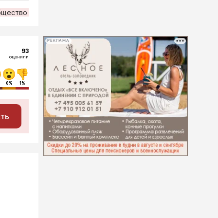
бщество
РЕКЛАМА
93
оценили
0%
1%
сть