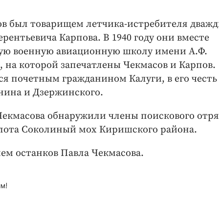
ов был товарищем летчика-истребителя дваж
ерентьевича Карпова. В 1940 году они вместе
ую военную авиационную школу имени А.Ф.
 на которой запечатлены Чекмасов и Карпов.
я почетным гражданином Калуги, в его честь
енина и Дзержинского.
Чекмасова обнаружили члены поискового отря
олота Соколиный мох Киришского района.
ием останков Павла Чекмасова.
м!