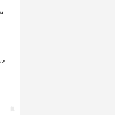
ды
да