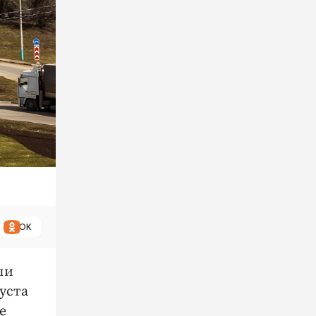
ОК
ли
уста
е