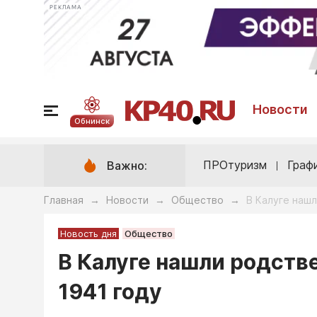
РЕКЛАМА
Новости
Обнинск
ПРОтуризм
Граф
Важно:
Главная
Новости
Общество
В Калуге нашл
→
→
→
Новость дня
Общество
В Калуге нашли родстве
1941 году