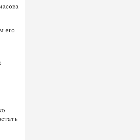
масова
м его
ю
ко
встать