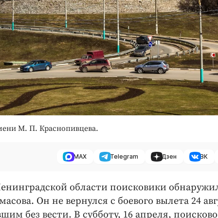
ени М. П. Краснопивцева.
MAX
Telegram
Дзен
ВК
 Ленинградской области поисковики обнаружи
асова. Он не вернулся с боевого вылета 24 авг
вшим без вести. В субботу, 16 апреля, поисково