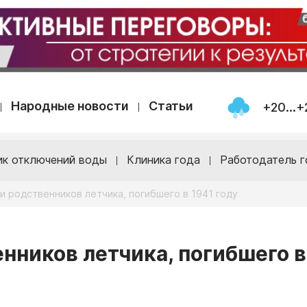
Народные новости
Статьи
+20...+
ик отключений воды
Клиника года
Работодатель г
и родственников летчика, погибшего в 1941 году
нников летчика, погибшего в