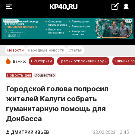
РЕКЛАМА
+16...+17 °С
Новости
Народные новости
Статьи
ПРОтуризм
График отключений воды
Клиника г
Важно:
РУБРИКИ
Новость дня
Общество
Обнинск
Городской голова попросил
Новости компаний
жителей Калуги собрать
Статьи
гуманитарную помощь для
Народные новости
Донбасса
Авто и транспорт
Благоустройство
ДМИТРИЙ ИВЬЕВ
22.02.2022, 12:45