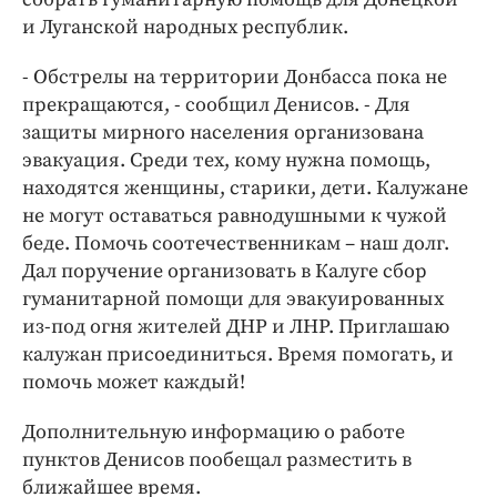
Интересное чтиво
и Луганской народных республик.
Клиника года
Бренд года
- Обстрелы на территории Донбасса пока не
прекращаются, - сообщил Денисов. - Для
Работодатель года
защиты мирного населения организована
эвакуация. Среди тех, кому нужна помощь,
находятся женщины, старики, дети. Калужане
не могут оставаться равнодушными к чужой
беде. Помочь соотечественникам – наш долг.
Дал поручение организовать в Калуге сбор
гуманитарной помощи для эвакуированных
из-под огня жителей ДНР и ЛНР. Приглашаю
калужан присоединиться. Время помогать, и
помочь может каждый!
Дополнительную информацию о работе
пунктов Денисов пообещал разместить в
ближайшее время.