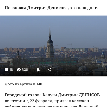
Криминал
По словам Дмитрия Денисова, это наш долг.
Культура
Недвижимость и ЖКХ
Образование
Общество
Погода
Праздники
Происшествия
Спорт
Экономика и бизнес
18
6081
ПРОЕКТЫ
Фото из архива КП40.
Блоги
Издания
Городской голова Калуги Дмитрий ДЕНИСОВ
во вторник, 22 февраля, призвал калужан
Медиаперсона
собрать гуманитарную помощь для Донецкой