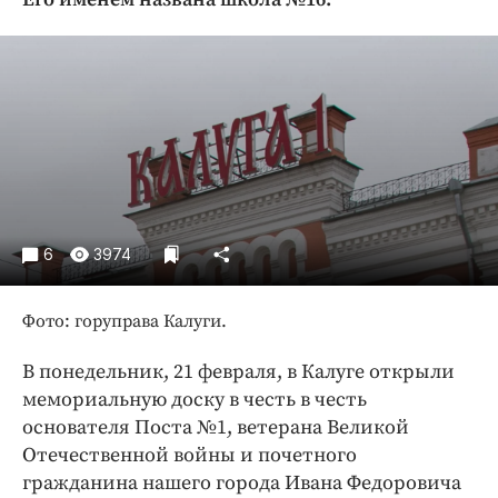
Криминал
Культура
Недвижимость и ЖКХ
Образование
Общество
Погода
Праздники
Происшествия
6
3974
Спорт
Экономика и бизнес
Фото: горуправа Калуги.
ПРОЕКТЫ
В понедельник, 21 февраля, в Калуге открыли
мемориальную доску в честь в честь
Блоги
основателя Поста №1, ветерана Великой
Издания
Отечественной войны и почетного
Медиаперсона
гражданина нашего города Ивана Федоровича