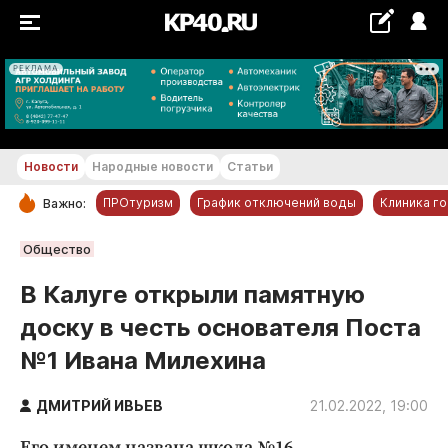
РЕКЛАМА
+29...+30 °С
Новости
Народные новости
Статьи
ПРОтуризм
График отключений воды
Клиника г
Важно:
РУБРИКИ
Общество
Обнинск
В Калуге открыли памятную
Новости компаний
доску в честь основателя Поста
Статьи
№1 Ивана Милехина
Народные новости
Авто и транспорт
ДМИТРИЙ ИВЬЕВ
21.02.2022, 19:00
Благоустройство
Его именем названа школа №16.