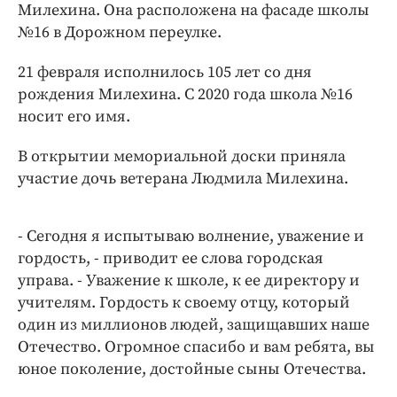
Интересное чтиво
Милехина. Она расположена на фасаде школы
Клиника года
№16 в Дорожном переулке.
Бренд года
21 февраля исполнилось 105 лет со дня
Работодатель года
рождения Милехина. С 2020 года школа №16
носит его имя.
В открытии мемориальной доски приняла
участие дочь ветерана Людмила Милехина.
- Сегодня я испытываю волнение, уважение и
гордость, - приводит ее слова городская
управа. - Уважение к школе, к ее директору и
учителям. Гордость к своему отцу, который
один из миллионов людей, защищавших наше
Отечество. Огромное спасибо и вам ребята, вы
юное поколение, достойные сыны Отечества.