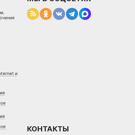
и.
лючения
ternet и
ния
вое
ния
вое
КОНТАКТЫ