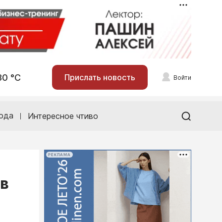
30 °С
Прислать новость
Войти
ода
Интересное чтиво
РЕКЛАМА
ов