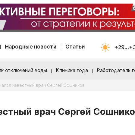
Народные новости
Статьи
+29...+
ик отключений воды
Клиника года
Работодатель г
нчался известный врач Сергей Сошников
вестный врач Сергей Сошник