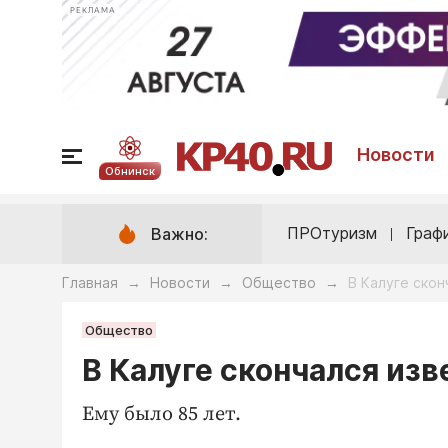
РЕКЛАМА
Новости
Обнинск
ПРОтуризм
Граф
Важно:
Главная
Новости
Общество
В Калуге ско
→
→
→
Общество
В Калуге скончался из
Ему было 85 лет.