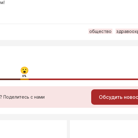
м!
общество
здравоох
0%
Обсудить ново
ь? Поделитесь с нами