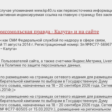
случае упоминания www.kp40.ru как первоисточника информаци
 активная индексируемая ссылка на главную страницу без зак
мсомольская правда - Калуга» и на сайте
н как СМИ Федеральной службой по надзору в сфере связи,
 11 августа 2014 г. Регистрационный номер: Эл №ФС77-58967
– Калуга»
 Пользователей сайта, а также счетчики Яндекс.Метрика, Livein
я в Политике по защите персональных данных.
г по размещению на страницах сетевого издания для размеще
збирательной кампании по выборам в Государственную Думу
го созыва, назначенных на 18 – 20 сентября 2026 года. Сете
.2014г.)
»
г по размещению на страницах сетевого издания для размеще
збирательной кампании по выборам в Государственную Думу
го созыва, назначенных на 18 – 20 сентября 2026 года. Сете
 № ФС77-80505 от 15.03.2021г.), размещение на региональном