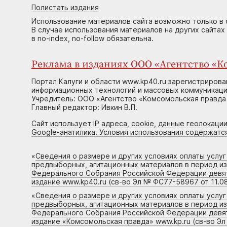
Полистать издания
Использование материалов сайта возможно только в 
В случае использования материалов на других сайтах
в no-index, no-follow обязательна.
Реклама в изданиях ООО «Агентство «Ко
Портал Калуги и области www.kp40.ru зарегистрирова
информационных технологий и массовых коммуникаций
Учредитель: ООО «Агентство «Комсомольская правда 
Главный редактор: Ивкин В.П.
Сайт использует IP адреса, cookie, данные геолокации
Google-анатилика. Условия использования содержатс
«
Сведения о размере и других условиях оплаты услу
предвыборных, агитационных материалов в период и
Федерального Собрания Российской Федерации девято
издание www.kp40.ru (св-во Эл № ФС77-58967 от 11.08
«
Сведения о размере и других условиях оплаты услу
предвыборных, агитационных материалов в период и
Федерального Собрания Российской Федерации девято
издание «Комсомольская правда» www.kp.ru (св-во Эл