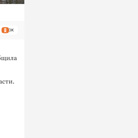
ОК
общила
асти.