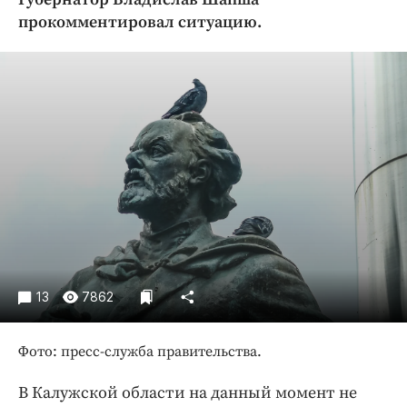
Криминал
прокомментировал ситуацию.
Культура
Недвижимость и ЖКХ
Образование
Общество
Погода
Праздники
Происшествия
Спорт
Экономика и бизнес
ПРОЕКТЫ
13
7862
Блоги
Фото: пресс-служба правительства.
Издания
Медиаперсона
В Калужской области на данный момент не