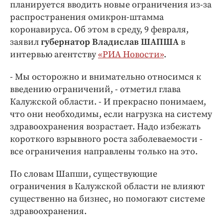
Интересное чтиво
планируется вводить новые ограничения из-за
распространения омикрон-штамма
Клиника года
коронавируса. Об этом в среду, 9 февраля,
Бренд года
заявил
губернатор Владислав ШАПША
в
Работодатель года
интервью агентству
«РИА Новости»
.
- Мы осторожно и внимательно относимся к
введению ограничений, - отметил глава
Калужской области. - И прекрасно понимаем,
что они необходимы, если нагрузка на систему
здравоохранения возрастает. Надо избежать
короткого взрывного роста заболеваемости -
все ограничения направлены только на это.
По словам Шапши, существующие
ограничения в Калужской области не влияют
существенно на бизнес, но помогают системе
здравоохранения.