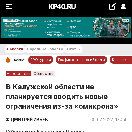
РЕКЛАМА
+19...+20 °С
Новости
Народные новости
Статьи
ПРОтуризм
График отключений воды
Клиника г
Важно:
РУБРИКИ
Новость дня
Общество
Обнинск
В Калужской области не
Новости компаний
планируется вводить новые
Статьи
ограничения из-за «омикрона»
Народные новости
Авто и транспорт
ДМИТРИЙ ИВЬЕВ
09.02.2022, 13:04
Благоустройство
Губернатор Владислав Шапша