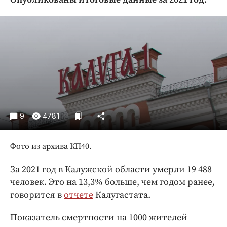
Криминал
Культура
Недвижимость и ЖКХ
Образование
Общество
Погода
Праздники
Происшествия
9
4781
Спорт
Экономика и бизнес
Фото из архива КП40.
ПРОЕКТЫ
За 2021 год в Калужской области умерли 19 488
человек. Это на 13,3% больше, чем годом ранее,
Блоги
говорится в
отчете
Калугастата.
Издания
Медиаперсона
Показатель смертности на 1000 жителей