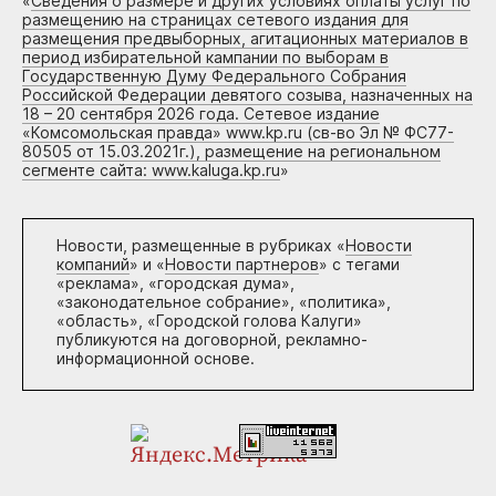
«
Сведения о размере и других условиях оплаты услуг по
размещению на страницах сетевого издания для
размещения предвыборных, агитационных материалов в
период избирательной кампании по выборам в
Государственную Думу Федерального Собрания
Российской Федерации девятого созыва, назначенных на
18 – 20 сентября 2026 года. Сетевое издание
«Комсомольская правда» www.kp.ru (св-во Эл № ФС77-
80505 от 15.03.2021г.), размещение на региональном
сегменте сайта: www.kaluga.kp.ru
»
Новости, размещенные в рубриках «
Новости
компаний
» и «
Новости партнеров
» с тегами
«реклама», «городская дума»,
«законодательное собрание», «политика»,
«область», «Городской голова Калуги»
публикуются на договорной, рекламно-
информационной основе.