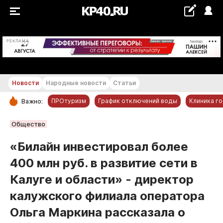
+26...+27 °С
РЕКЛАМА
Новости
Народные новости
Статьи
ПРОтуризм
График отключений воды
Клиника г
Важно:
РУБРИКИ
Общество
Обнинск
«Билайн инвестировал более
Новости компаний
400 млн руб. в развитие сети в
Статьи
Калуге и области» - директор
Народные новости
калужского филиала оператора
Авто и транспорт
Ольга Маркина рассказала о
Благоустройство