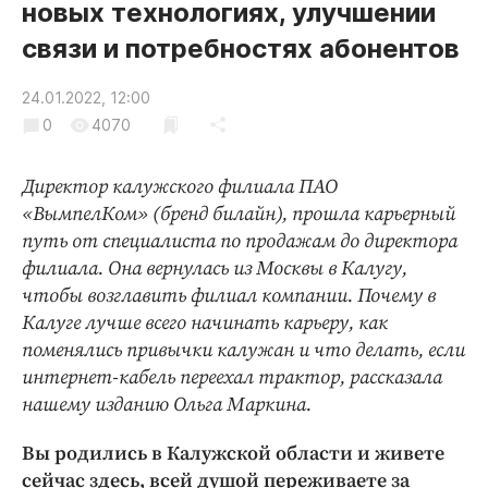
новых технологиях, улучшении
Криминал
связи и потребностях абонентов
Культура
Недвижимость и ЖКХ
24.01.2022, 12:00
Образование
0
4070
Общество
Погода
Директор калужского филиала ПАО
Праздники
«ВымпелКом» (бренд билайн), прошла карьерный
путь от специалиста по продажам до директора
Происшествия
филиала. Она вернулась из Москвы в Калугу,
Спорт
чтобы возглавить филиал компании. Почему в
Экономика и бизнес
Калуге лучше всего начинать карьеру, как
поменялись привычки калужан и что делать, если
ПРОЕКТЫ
интернет-кабель переехал трактор, рассказала
Блоги
нашему изданию Ольга Маркина.
Издания
Вы родились в Калужской области и живете
Медиаперсона
сейчас здесь, всей душой переживаете за