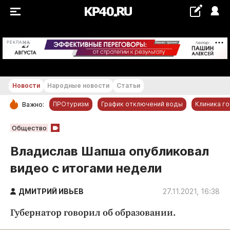
+28...+29 °С
РЕКЛАМА
Новости
Народные новости
Статьи
ПРОтуризм
График отключений воды
Клиника г
Важно:
РУБРИКИ
Общество
Обнинск
Владислав Шапша опубликовал
Новости компаний
видео с итогами недели
Статьи
Народные новости
ДМИТРИЙ ИВЬЕВ
27.11.2021, 16:38
Авто и транспорт
Губернатор говорил об образовании.
Благоустройство