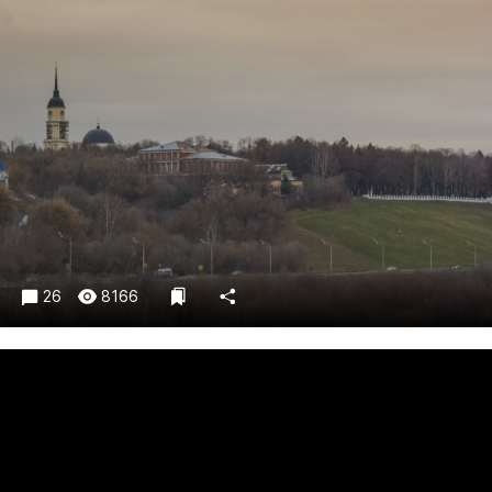
Криминал
Культура
Недвижимость и ЖКХ
Образование
Общество
Погода
Праздники
Происшествия
Спорт
26
8166
Экономика и бизнес
ПРОЕКТЫ
Блоги
Издания
Медиаперсона