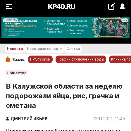
РЕКЛАМА
+21...+22 °С
Новости
Народные новости
Статьи
ПРОтуризм
График отключений воды
Клиника г
Важно:
РУБРИКИ
Общество
Обнинск
В Калужской области за неделю
Новости компаний
подорожали яйца, рис, гречка и
Статьи
сметана
Народные новости
Авто и транспорт
ДМИТРИЙ ИВЬЕВ
12.11.2021, 11:45
Благоустройство
Правительство опубликовало новые данные.