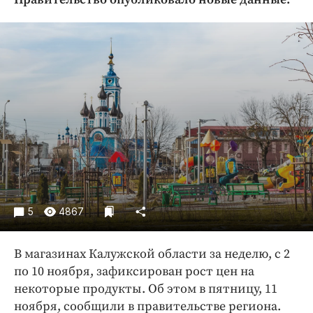
Криминал
Культура
Недвижимость и ЖКХ
Образование
Общество
Погода
Праздники
Происшествия
Спорт
Экономика и бизнес
5
4867
ПРОЕКТЫ
В магазинах Калужской области за неделю, с 2
Блоги
по 10 ноября, зафиксирован рост цен на
Издания
некоторые продукты. Об этом в пятницу, 11
Медиаперсона
ноября, сообщили в правительстве региона.