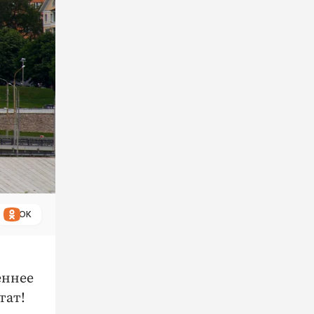
ОК
и
еннее
тат!