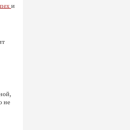
спех
и
ит
ной,
о не