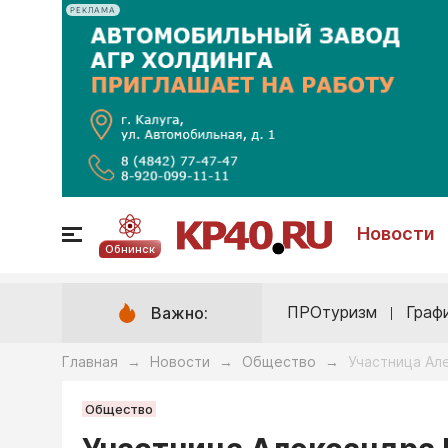
РЕКЛАМА
Новости
Обнинск
ПРОтуризм
Граф
Важно:
Главная
Новости
Общество
Участница Ал
→
→
→
Общество