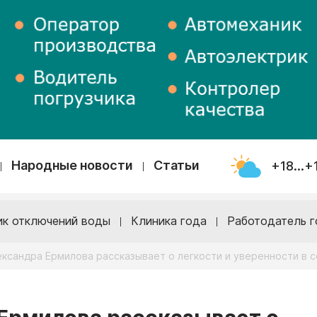
Народные новости
Статьи
+18...+
ик отключений воды
Клиника года
Работодатель г
ександра Ермилова рассказывает о легкости и уверенности в 