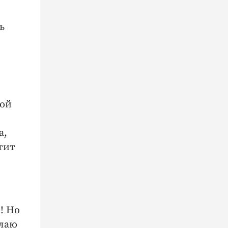
ь
той
а,
тит
! Но
елаю