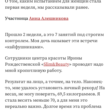
О том, каким испытанием для женщин стала
Интересное чтиво
первая неделя, мы рассказывали ранее.
Клиника года
Бренд года
Участница
Анна Алешникова
Работодатель года
Прошло 2 недели, а это 7 занятий под строгим
контролем. Моя дочь называет эти встречи
«кайфушниками».
Сотрудники центра красоты Ирины
Рождественской «
Slim&Beauty
» проводят надо
мной кропотливую работу.
Результат на лицо, а точнее, на тело. Наконец-
то, мне удалось установить личный рекорд! На
весах, не могу поверить, 69,5 килограммов. Я
стала весить меньше 70, а для меня это
нереально важно. Долгое время эта проблема