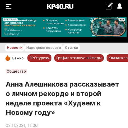
РЕКЛАМА
+21...+22 °С
Новости
Народные новости
Статьи
ПРОтуризм
График отключений воды
Клиника г
Важно:
РУБРИКИ
Общество
Обнинск
Анна Алешникова рассказывает
Новости компаний
о личном рекорде и второй
Статьи
неделе проекта «Худеем к
Народные новости
Новому году»
Авто и транспорт
Благоустройство
02.11.2021, 11:06