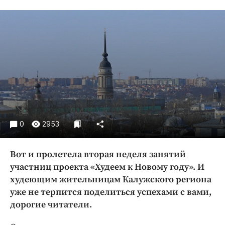
Криминал
Культура
Недвижимость и ЖКХ
Образование
Общество
Погода
Праздники
Происшествия
0
2953
Спорт
Экономика и бизнес
Вот и пролетела вторая неделя занятий
ПРОЕКТЫ
участниц проекта «Худеем к Новому году». И
худеющим жительницам Калужского региона
Блоги
уже не терпится поделиться успехами с вами,
Издания
дорогие читатели.
Медиаперсона