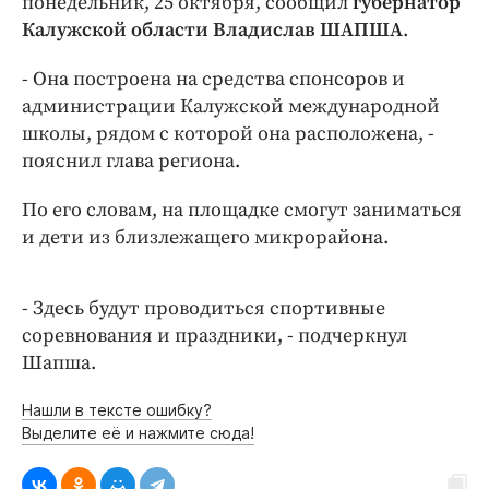
понедельник, 25 октября, сообщил
губернатор
Интересное чтиво
Калужской области Владислав ШАПША
.
Клиника года
Бренд года
- Она построена на средства спонсоров и
Работодатель года
администрации Калужской международной
школы, рядом с которой она расположена, -
пояснил глава региона.
По его словам, на площадке смогут заниматься
и дети из близлежащего микрорайона.
- Здесь будут проводиться спортивные
соревнования и праздники, - подчеркнул
Шапша.
Нашли в тексте ошибку?
Выделите её и нажмите сюда!