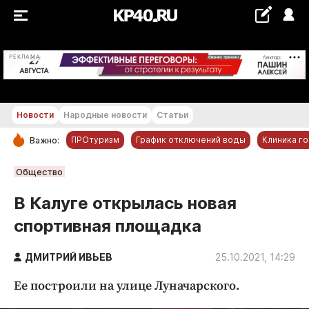
+18...+19 °С
РЕКЛАМА
Новости
Народные новости
Статьи
ПРОтуризм
График отключений воды
Клиника г
Важно:
РУБРИКИ
Общество
Обнинск
В Калуге открылась новая
Новости компаний
спортивная площадка
Статьи
Народные новости
ДМИТРИЙ ИВЬЕВ
25.10.2021, 14:29
Авто и транспорт
Ее построили на улице Луначарского.
Благоустройство