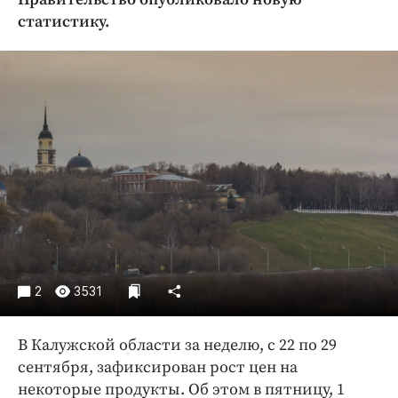
Криминал
статистику.
Культура
Недвижимость и ЖКХ
Образование
Общество
Погода
Праздники
Происшествия
Спорт
Экономика и бизнес
ПРОЕКТЫ
2
3531
Блоги
В Калужской области за неделю, с 22 по 29
Издания
сентября, зафиксирован рост цен на
Медиаперсона
некоторые продукты. Об этом в пятницу, 1