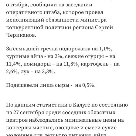
Интересное чтиво
октября, сообщили на заседании
Клиника года
оперативного штаба, которое провел
исполняющий обязанности министра
Бренд года
конкурентной политики региона Сергей
Работодатель года
Чериканов.
За семь дней гречка подорожала на 1,1%,
куриные яйца - на 2%, свежие огурцы – на
11,4%, помидоры – на 11,8%, картофель – на
2,6%, лук – на 3,3%.
Подешевели лишь сыры - на 0,5%.
По данным статистики в Калуге по состоянию
на 27 сентября среди соседних областных
центров наблюдались минимальные цены на
консервы мясные, овощные и смеси сухие
молочные для детского питания, яйца