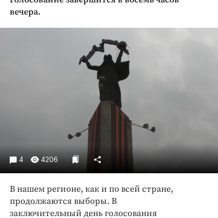
Криминал
вечера.
Культура
Недвижимость и ЖКХ
Образование
Общество
Погода
Праздники
Происшествия
Спорт
Экономика и бизнес
ПРОЕКТЫ
4
4206
Блоги
В нашем регионе, как и по всей стране,
Издания
продолжаются выборы. В
Медиаперсона
заключительный день голосования