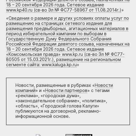
18 – 20 сентября 2026 года. Сетевое издание
www.kp40.ru (св-во Эл № ФС77-58967 от 11.08.2014г.)
»
«
Сведения о размере и других условиях оплаты услуг по
размещению на страницах сетевого издания для
размещения предвыборных, агитационных материалов в
период избирательной кампании по выборам в
Государственную Думу Федерального Собрания
Российской Федерации девятого созыва, назначенных на
18 – 20 сентября 2026 года. Сетевое издание
«Комсомольская правда» www.kp.ru (св-во Эл № ФС77-
80505 от 15.03.2021г.), размещение на региональном
сегменте сайта: www.kaluga.kp.ru
»
Новости, размещенные в рубриках «
Новости
компаний
» и «
Новости партнеров
» с тегами
«реклама», «городская дума»,
«законодательное собрание», «политика»,
«область», «Городской голова Калуги»
публикуются на договорной, рекламно-
информационной основе.