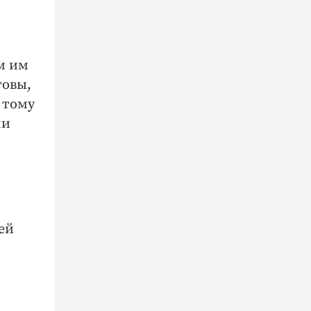
м им
товы,
 тому
ни
ей