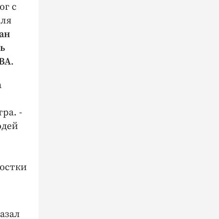
ог с
Для
ан
ь
ВА
.
а
ра. -
юдей
ростки
азал