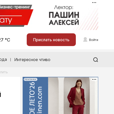
27 °С
Прислать новость
Войти
ода
Интересное чтиво
лить
РЕКЛАМА
й