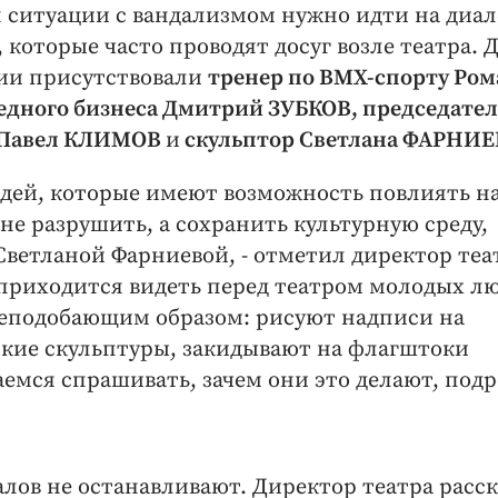
я ситуации с вандализмом нужно идти на диал
которые часто проводят досуг возле театра. 
ии присутствовали
тренер по BMX-спорту Ром
дного бизнеса Дмитрий ЗУБКОВ, председател
и Павел КЛИМОВ
и
скульптор Светлана ФАРНИЕ
юдей, которые имеют возможность повлиять н
не разрушить, а сохранить культурную среду,
ветланой Фарниевой, - отметил директор теат
м приходится видеть перед театром молодых л
 неподобающим образом: рисуют надписи на
ские скульптуры, закидывают на флагштоки
емся спрашивать, зачем они это делают, под
лов не останавливают. Директор театра расск