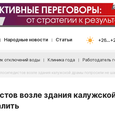
Народные новости
Статьи
+26...+
ик отключений воды
Клиника года
Работодатель г
елосипедистов возле здания калужской драмы попросили не ша
стов возле здания калужско
алить