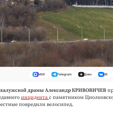
MAX
Telegram
Дзен
ВК
 калужской драмы Александр КРИВОВИЧЕВ
пр
недавнего
инцидента
с памятником Циолковск
вестные повредили велосипед.