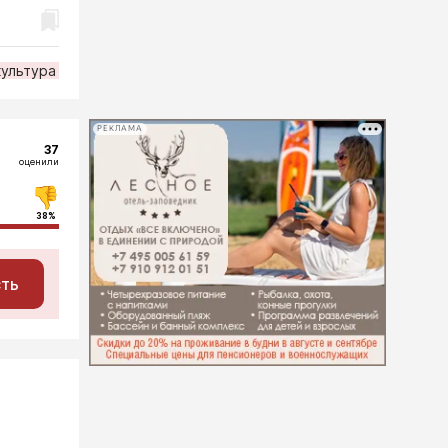
культура
РЕКЛАМА
37
оценили
38%
сть