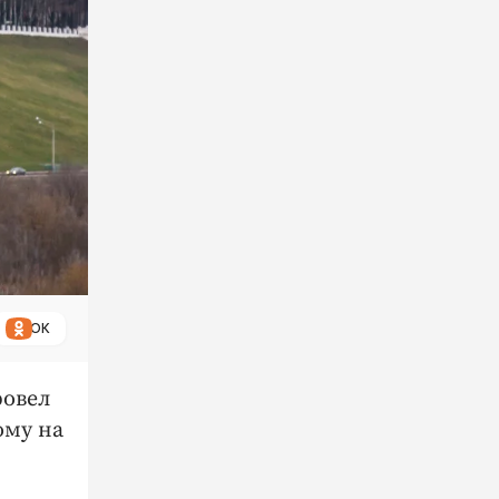
ОК
овел
ому на