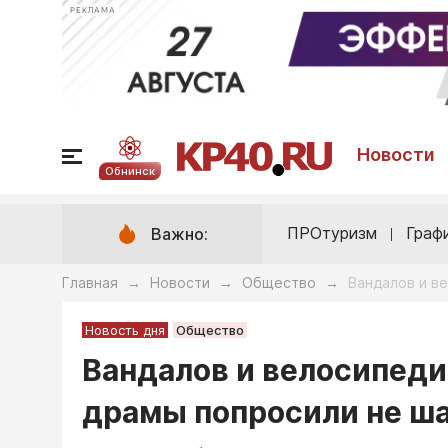
РЕКЛАМА
Новости
Обнинск
ПРОтуризм
Граф
Важно:
Главная
Новости
Общество
Вандалов и в
→
→
→
Новость дня
Общество
Вандалов и велосипеди
драмы попросили не ш