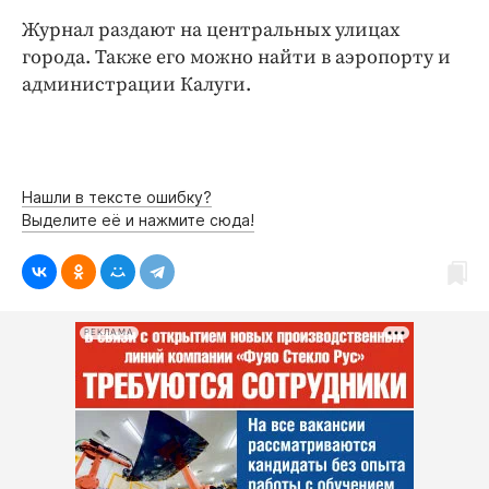
Интересное чтиво
Журнал раздают на центральных улицах
Клиника года
города. Также его можно найти в аэропорту и
Бренд года
администрации Калуги.
Работодатель года
Нашли в тексте ошибку?
Выделите её и нажмите сюда!
РЕКЛАМА