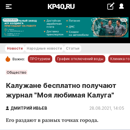
РЕКЛАМА
+23...+24 °С
Новости
Народные новости
Статьи
ПРОтуризм
График отключений воды
Клиника г
Важно:
РУБРИКИ
Общество
Обнинск
Калужане бесплатно получают
Новости компаний
журнал "Моя любимая Калуга"
Статьи
Народные новости
ДМИТРИЙ ИВЬЕВ
28.08.2021, 14:05
Авто и транспорт
Его раздают в разных точках города.
Благоустройство