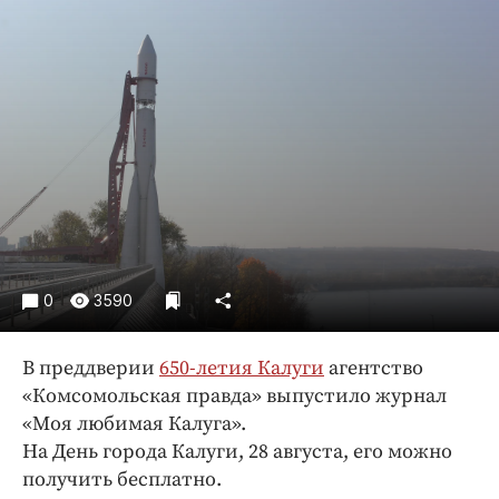
Криминал
Культура
Недвижимость и ЖКХ
Образование
Общество
Погода
Праздники
Происшествия
Спорт
0
3590
Экономика и бизнес
ПРОЕКТЫ
В преддверии
650-летия Калуги
агентство
«Комсомольская правда» выпустило журнал
Блоги
«Моя любимая Калуга».
Издания
На День города Калуги, 28 августа, его можно
Медиаперсона
получить бесплатно.