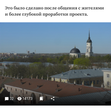
Криминал
Это было сделано после общения с жителями
Культура
и более глубокой проработки проекта.
Недвижимость и ЖКХ
Образование
Общество
Погода
Праздники
Происшествия
Спорт
Экономика и бизнес
ПРОЕКТЫ
Блоги
Издания
32
14173
Медиаперсона