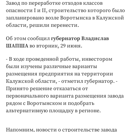
Интересное чтиво
Завод по переработке отходов классов
опасности I и II, строительство которого было
Клиника года
запланировано возле Воротынска в Калужской
Бренд года
области, решили перенести.
Работодатель года
Об этом сообщил
губернатор Владислав
ШАПША
во вторник, 29 июня.
- В ходе проведенной работы, инвестором
были изучены различные варианты
размещения предприятия на территории
Калужской области, - отметил губернатор. -
Принято решение отказаться от
первоначального варианта размещения завода
рядом с Воротынском и подобрать
альтернативную площадку в регионе.
Напомним, новости о строительстве завода