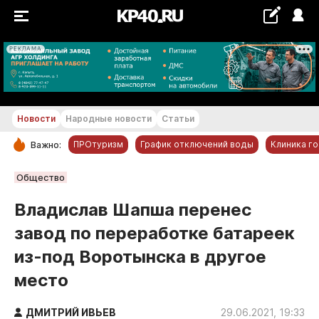
РЕКЛАМА
+20...+21 °С
Новости
Народные новости
Статьи
ПРОтуризм
График отключений воды
Клиника г
Важно:
РУБРИКИ
Общество
Обнинск
Владислав Шапша перенес
Новости компаний
завод по переработке батареек
Статьи
из-под Воротынска в другое
Народные новости
место
Авто и транспорт
Благоустройство
ДМИТРИЙ ИВЬЕВ
29.06.2021, 19:33