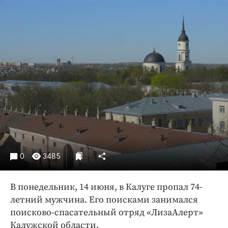
Криминал
Культура
Недвижимость и ЖКХ
Образование
Общество
Погода
Праздники
Происшествия
Спорт
Экономика и бизнес
0
3485
ПРОЕКТЫ
Блоги
В понедельник, 14 июня, в Калуге пропал 74-
летний мужчина. Его поисками занимался
Издания
поисково-спасательный отряд «ЛизаАлерт»
Медиаперсона
Калужской области.