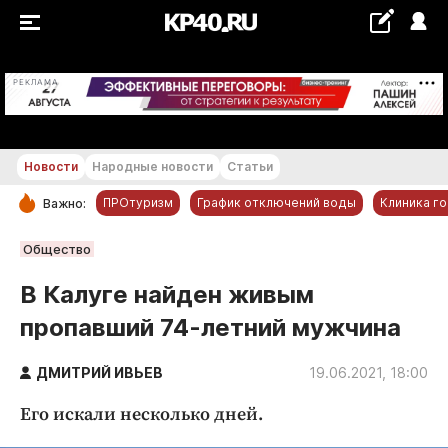
+18...+19 °С
РЕКЛАМА
Новости
Народные новости
Статьи
ПРОтуризм
График отключений воды
Клиника г
Важно:
РУБРИКИ
Общество
Обнинск
В Калуге найден живым
Новости компаний
пропавший 74-летний мужчина
Статьи
Народные новости
ДМИТРИЙ ИВЬЕВ
19.06.2021, 18:00
Авто и транспорт
Его искали несколько дней.
Благоустройство