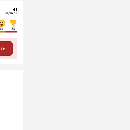
41
оценили
0%
5%
сть