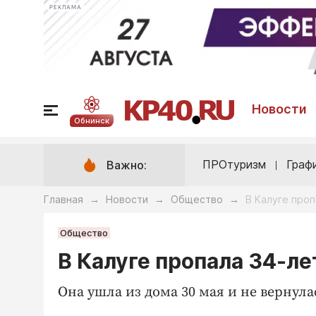
РЕКЛАМА
Новости
Обнинск
ПРОтуризм
Граф
Важно:
Главная
Новости
Общество
В Калуге про
→
→
→
Общество
В Калуге пропала 34-л
Она ушла из дома 30 мая и не вернула