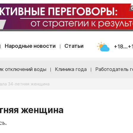
Народные новости
Статьи
+18...+
ик отключений воды
Клиника года
Работодатель г
пала 34-летняя женщина
етняя женщина
сь.