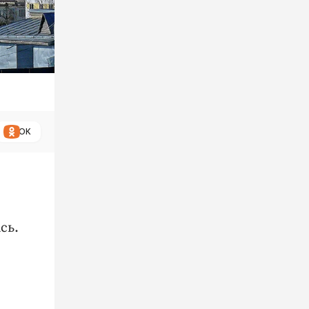
ОК
сь.