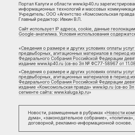
Портал Калуги и области www.kp40.ru зарегистрирова
информационных технологий и массовых коммуникаций
Учредитель: ООО «Агентство «Комсомольская правда 
Главный редактор: Ивкин В.П.
Сайт использует IP адреса, cookie, данные геолокации
Google-анатилика. Условия использования содержатс
«
Сведения о размере и других условиях оплаты услу
предвыборных, агитационных материалов в период и
Федерального Собрания Российской Федерации девято
издание www.kp40.ru (св-во Эл № ФС77-58967 от 11.08
«
Сведения о размере и других условиях оплаты услу
предвыборных, агитационных материалов в период и
Федерального Собрания Российской Федерации девято
издание «Комсомольская правда» www.kp.ru (св-во Эл
сегменте сайта: www.kaluga.kp.ru
»
Новости, размещенные в рубриках «
Новости ком
дума», «законодательное собрание», «политика»,
договорной, рекламно-информационной основе.