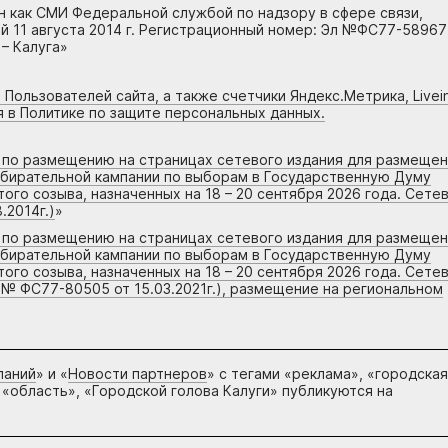
н как СМИ Федеральной службой по надзору в сфере связи,
 11 августа 2014 г. Регистрационный номер: Эл №ФС77-58967
– Калуга»
 Пользователей сайта, а также счетчики Яндекс.Метрика, Livein
я в Политике по защите персональных данных.
г по размещению на страницах сетевого издания для размеще
збирательной кампании по выборам в Государственную Думу
го созыва, назначенных на 18 – 20 сентября 2026 года. Сете
.2014г.)
»
г по размещению на страницах сетевого издания для размеще
збирательной кампании по выборам в Государственную Думу
го созыва, назначенных на 18 – 20 сентября 2026 года. Сете
 № ФС77-80505 от 15.03.2021г.), размещение на региональном
паний
» и «
Новости партнеров
» с тегами «реклама», «городская
 «область», «Городской голова Калуги» публикуются на