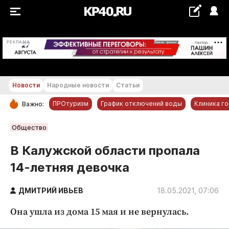
+22...+23 °С
РЕКЛАМА
Новости
Народные новости
Статьи
ПРОтуризм
График отключений воды
Клиника г
Важно:
РУБРИКИ
Общество
Обнинск
В Калужской области пропала
Новости компаний
14-летняя девочка
Статьи
Народные новости
ДМИТРИЙ ИВЬЕВ
18.05.2021, 07:06
Авто и транспорт
Она ушла из дома 15 мая и не вернулась.
Благоустройство