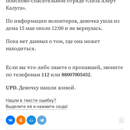
поисково-спасательном отряде «Лиза Алерт
Интересное чтиво
Калуга».
Клиника года
Бренд года
По информации волонтеров, девочка ушла из
Работодатель года
дома 15 мая около 12:00 и не вернулась.
Пока нет данных о том, где она может
находиться.
Если вы что-либо знаете о пропавшей, звоните
по телефонам
112
или
88007005452
.
UPD.
Девочку нашли живой.
Нашли в тексте ошибку?
Выделите её и нажмите сюда!