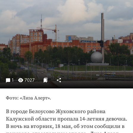
Криминал
Культура
Недвижимость и ЖКХ
Образование
Общество
Погода
Праздники
Происшествия
Спорт
1
7027
Экономика и бизнес
ПРОЕКТЫ
Фото: «Лиза Алерт».
Блоги
В городе Белоусово Жуковского района
Издания
Калужской области пропала 14-летняя девочка.
Медиаперсона
В ночь на вторник, 18 мая, об этом сообщили в