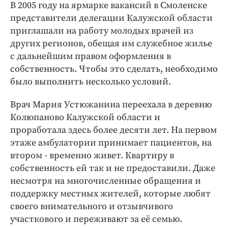
Интересное чтиво
В 2005 году на ярмарке вакансий в Смоленске
представители делегации Калужской области
Клиника года
приглашали на работу молодых врачей из
Бренд года
других регионов, обещая им служебное жилье
Работодатель года
с дальнейшим правом оформления в
собственность. Чтобы это сделать, необходимо
было выполнить несколько условий.
Врач Мария Устюжанина переехала в деревню
Колюпаново Калужской области и
проработала здесь более десяти лет. На первом
этаже амбулатории принимает пациентов, на
втором - временно живет. Квартиру в
собственность ей так и не предоставили. Даже
несмотря на многочисленные обращения и
поддержку местных жителей, которые любят
своего внимательного и отзывчивого
участкового и переживают за её семью.