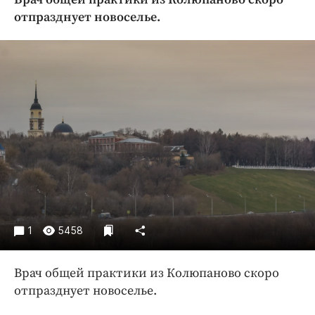
Криминал
отпразднует новоселье.
Культура
Недвижимость и ЖКХ
Образование
Общество
Погода
Праздники
Происшествия
Спорт
Экономика и бизнес
ПРОЕКТЫ
1
5458
Блоги
Врач общей практики из Колюпаново скоро
Издания
отпразднует новоселье.
Медиаперсона