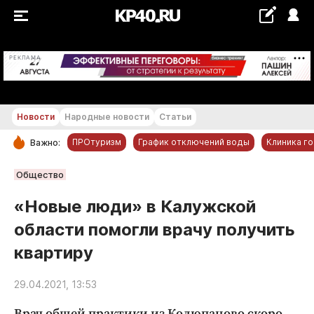
+22...+23 °С
РЕКЛАМА
Новости
Народные новости
Статьи
ПРОтуризм
График отключений воды
Клиника г
Важно:
РУБРИКИ
Общество
Обнинск
«Новые люди» в Калужской
Новости компаний
области помогли врачу получить
Статьи
квартиру
Народные новости
Авто и транспорт
29.04.2021, 13:53
Благоустройство
Врач общей практики из Колюпаново скоро