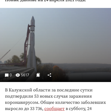
Криминал
Культура
Недвижимость и ЖКХ
Образование
Общество
Погода
Праздники
Происшествия
Спорт
Экономика и бизнес
0
5617
ПРОЕКТЫ
В Калужской области за последние сутки
Блоги
подтвердили 53 новых случая заражения
Издания
коронавирусом. Общее количество заболевших
Медиаперсона
выросло до 33 736,
сообщает
в субботу, 24