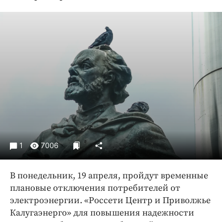
Криминал
Культура
Недвижимость и ЖКХ
Образование
Общество
Погода
Праздники
Происшествия
Спорт
Экономика и бизнес
1
7006
ПРОЕКТЫ
В понедельник, 19 апреля, пройдут временные
Блоги
плановые отключения потребителей от
Издания
электроэнергии. «Россети Центр и Приволжье
Медиаперсона
Калугаэнерго» для повышения надежности