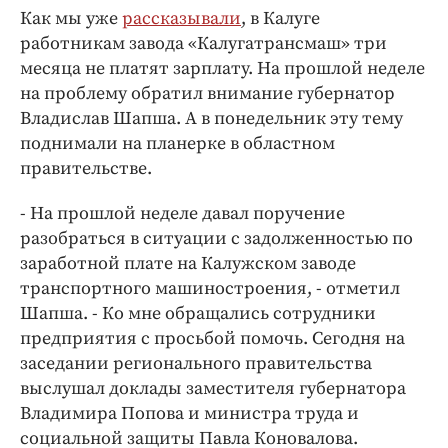
Интересное чтиво
Как мы уже
рассказывали
, в Калуге
Клиника года
работникам завода «Калугатрансмаш» три
Бренд года
месяца не платят зарплату. На прошлой неделе
на проблему обратил внимание губернатор
Работодатель года
Владислав Шапша. А в понедельник эту тему
поднимали на планерке в областном
правительстве.
- На прошлой неделе давал поручение
разобраться в ситуации с задолженностью по
заработной плате на Калужском заводе
транспортного машиностроения, - отметил
Шапша. - Ко мне обращались сотрудники
предприятия с просьбой помочь. Сегодня на
заседании регионального правительства
выслушал доклады заместителя губернатора
Владимира Попова и министра труда и
социальной защиты Павла Коновалова.