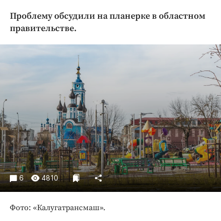
Криминал
Проблему обсудили на планерке в областном
Культура
правительстве.
Недвижимость и ЖКХ
Образование
Общество
Погода
Праздники
Происшествия
Спорт
Экономика и бизнес
ПРОЕКТЫ
6
4810
Блоги
Издания
Фото: «Калугатрансмаш».
Медиаперсона