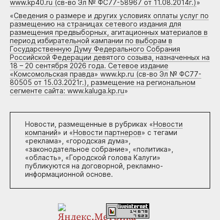
www.kp40.ru (св-во Эл № ФС77-58967 от 11.08.2014г.)
»
«
Сведения о размере и других условиях оплаты услуг по
размещению на страницах сетевого издания для
размещения предвыборных, агитационных материалов в
период избирательной кампании по выборам в
Государственную Думу Федерального Собрания
Российской Федерации девятого созыва, назначенных на
18 – 20 сентября 2026 года. Сетевое издание
«Комсомольская правда» www.kp.ru (св-во Эл № ФС77-
80505 от 15.03.2021г.), размещение на региональном
сегменте сайта: www.kaluga.kp.ru
»
Новости, размещенные в рубриках «
Новости
компаний
» и «
Новости партнеров
» с тегами
«реклама», «городская дума»,
«законодательное собрание», «политика»,
«область», «Городской голова Калуги»
публикуются на договорной, рекламно-
информационной основе.