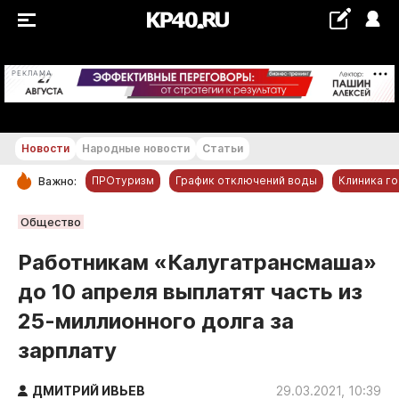
+19...+20 °С
РЕКЛАМА
Новости
Народные новости
Статьи
ПРОтуризм
График отключений воды
Клиника г
Важно:
РУБРИКИ
Общество
Обнинск
Работникам «Калугатрансмаша»
Новости компаний
до 10 апреля выплатят часть из
Статьи
25-миллионного долга за
Народные новости
зарплату
Авто и транспорт
Благоустройство
ДМИТРИЙ ИВЬЕВ
29.03.2021, 10:39