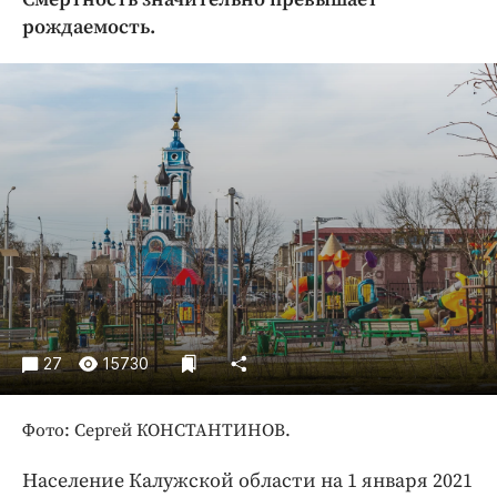
Криминал
рождаемость.
Культура
Недвижимость и ЖКХ
Образование
Общество
Погода
Праздники
Происшествия
Спорт
Экономика и бизнес
ПРОЕКТЫ
27
15730
Блоги
Фото: Сергей КОНСТАНТИНОВ.
Издания
Медиаперсона
Население Калужской области на 1 января 2021