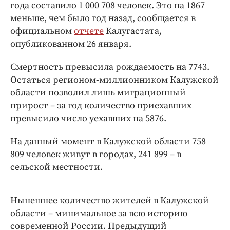
Интересное чтиво
года составило 1 000 708 человек. Это на 1867
меньше, чем было год назад, сообщается в
Клиника года
официальном
отчете
Калугастата,
Бренд года
опубликованном 26 января.
Работодатель года
Смертность превысила рождаемость на 7743.
Остаться регионом-миллионником Калужской
области позволил лишь миграционный
прирост – за год количество приехавших
превысило число уехавших на 5876.
На данный момент в Калужской области 758
809 человек живут в городах, 241 899 – в
сельской местности.
Нынешнее количество жителей в Калужской
области – минимальное за всю историю
современной России. Предыдущий