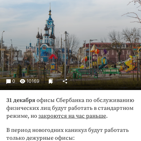
Криминал
Культура
Недвижимость и ЖКХ
Образование
Общество
Погода
Праздники
Происшествия
Спорт
0
10169
Экономика и бизнес
31 декабря
офисы Сбербанка по обслуживанию
ПРОЕКТЫ
физических лиц будут работать в стандартном
Блоги
режиме, но
закроются на час раньше
.
Издания
В период новогодних каникул будут работать
Медиаперсона
только дежурные офисы: