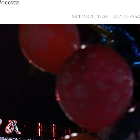
России.
28.12.2020, 11:33
2
7254