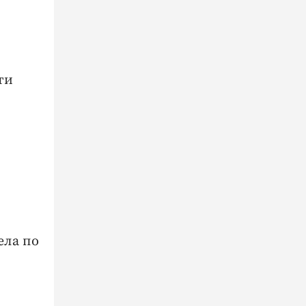
ти
ела по