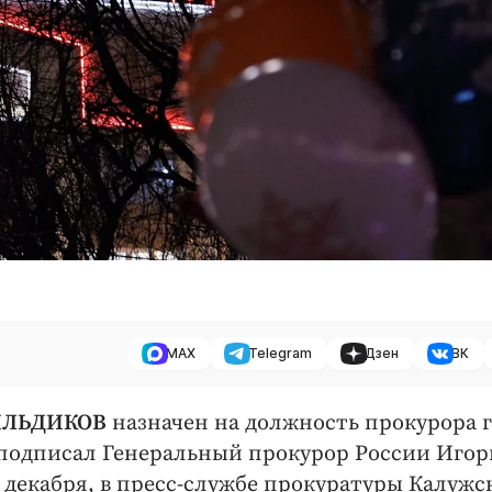
MAX
Telegram
Дзен
ВК
ГИЛЬДИКОВ
назначен на должность прокурора 
подписал Генеральный прокурор России Игор
 декабря, в пресс-службе прокуратуры Калужс