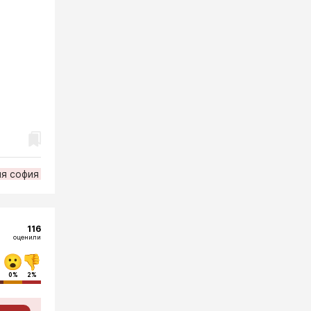
я софия
116
оценили
0%
2%