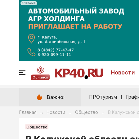
РЕКЛАМА
Новости
Обнинск
ПРОтуризм
Граф
Важно:
Главная
Новости
Общество
В Калужской 
→
→
→
Общество