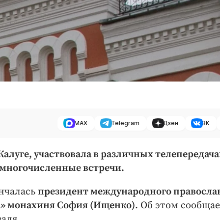
MAX
Telegram
Дзен
ВК
алуге, участвовала в различных телепередача
многочисленные встречи.
ончалась
президент международного правосла
а» монахиня София (Ищенко)
. Об этом сообща
аля.