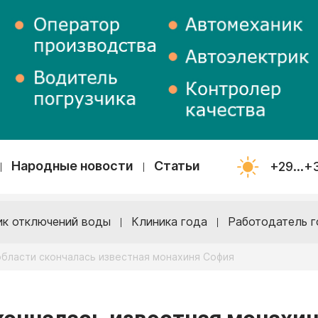
Народные новости
Статьи
+29...+
ик отключений воды
Клиника года
Работодатель г
области скончалась известная монахиня София