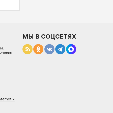
МЫ В СОЦСЕТЯХ
и.
лючения
ternet и