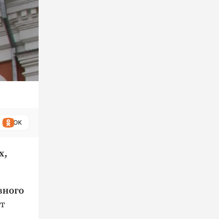
ОК
х,
вного
ет