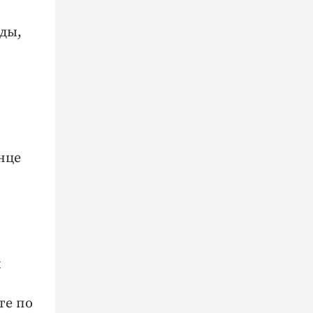
жды,
нце
й
те по