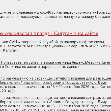
случае упоминания www.kp40.ru как первоисточника информаци
 активная индексируемая ссылка на главную страницу без зак
мсомольская правда - Калуга» и на сайте
н как СМИ Федеральной службой по надзору в сфере связи,
 11 августа 2014 г. Регистрационный номер: Эл №ФС77-58967
– Калуга»
 Пользователей сайта, а также счетчики Яндекс.Метрика, Livein
я в Политике по защите персональных данных.
г по размещению на страницах сетевого издания для размеще
збирательной кампании по выборам в Государственную Думу
го созыва, назначенных на 18 – 20 сентября 2026 года. Сете
.2014г.)
»
г по размещению на страницах сетевого издания для размеще
збирательной кампании по выборам в Государственную Думу
го созыва, назначенных на 18 – 20 сентября 2026 года. Сете
 № ФС77-80505 от 15.03.2021г.), размещение на региональном