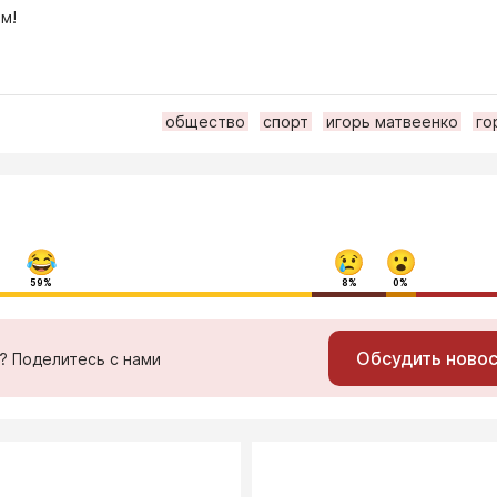
м!
общество
спорт
игорь матвеенко
го
59%
8%
0%
Обсудить ново
ь? Поделитесь с нами