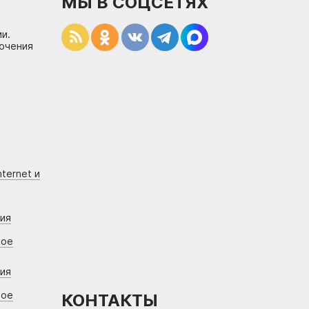
МЫ В СОЦСЕТЯХ
и.
лючения
ternet и
ния
вое
ния
вое
КОНТАКТЫ