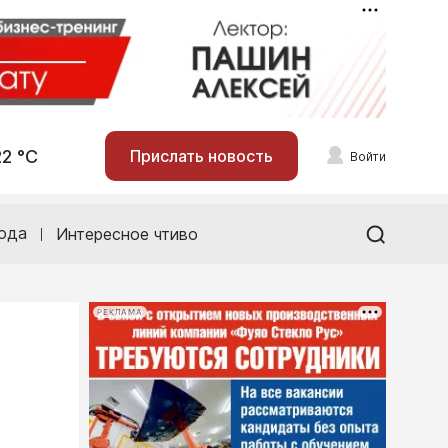
22 °С
Прислать новость
Войти
ода
Интересное чтиво
РЕКЛАМА