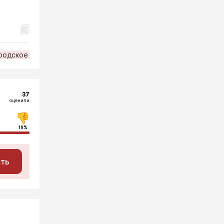
родское
37
оценили
16%
сть