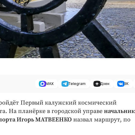
MAX
Telegram
Дзен
ВК
е пройдёт Первый калужский космический
та. На планёрке в городской управе
начальник
спорта Игорь МАТВЕЕНКО
назвал маршрут, по