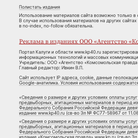
Полистать издания
Использование материалов сайта возможно только в 
В случае использования материалов на других сайтах
в no-index, no-follow обязательна.
Реклама в изданиях ООО «Агентство «Ко
Портал Калуги и области www.kp40.ru зарегистрирова
информационных технологий и массовых коммуникаций
Учредитель: ООО «Агентство «Комсомольская правда 
Главный редактор: Ивкин В.П.
Сайт использует IP адреса, cookie, данные геолокации
Google-анатилика. Условия использования содержатс
«
Сведения о размере и других условиях оплаты услу
предвыборных, агитационных материалов в период и
Федерального Собрания Российской Федерации девято
издание www.kp40.ru (св-во Эл № ФС77-58967 от 11.08
«
Сведения о размере и других условиях оплаты услу
предвыборных, агитационных материалов в период и
Федерального Собрания Российской Федерации девято
издание «Комсомольская правда» www.kp.ru (св-во Эл