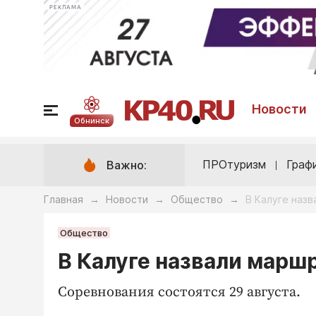
РЕКЛАМА
Новости
Обнинск
ПРОтуризм
Граф
Важно:
Главная
Новости
Общество
В Калуге наз
→
→
→
Общество
В Калуге назвали марш
Соревнования состоятся 29 августа.