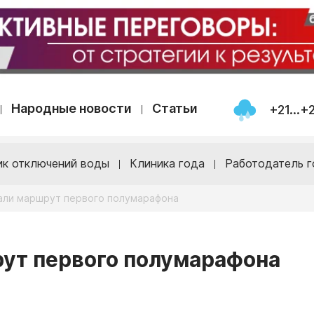
Народные новости
Статьи
+21...+
ик отключений воды
Клиника года
Работодатель г
вали маршрут первого полумарафона
рут первого полумарафона