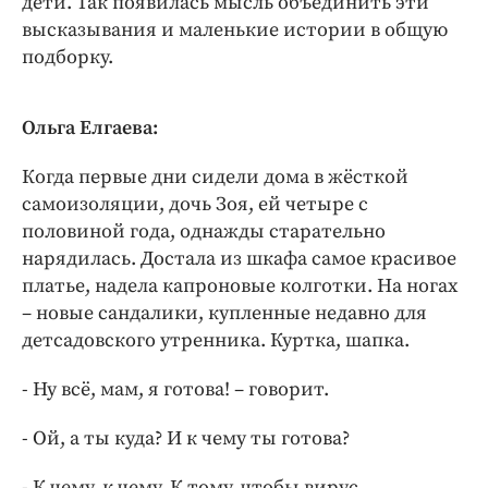
дети. Так появилась мысль объединить эти
высказывания и маленькие истории в общую
подборку.
Ольга Елгаева:
Когда первые дни сидели дома в жёсткой
самоизоляции, дочь Зоя, ей четыре с
половиной года, однажды старательно
нарядилась. Достала из шкафа самое красивое
платье, надела капроновые колготки. На ногах
– новые сандалики, купленные недавно для
детсадовского утренника. Куртка, шапка.
- Ну всё, мам, я готова! – говорит.
- Ой, а ты куда? И к чему ты готова?
- К чему, к чему. К тому, чтобы вирус