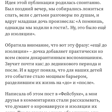
Интересное чтиво
Идея этой публикации родилась спонтанно.
Был поздний вечер, мы собирались ложиться
Клиника года
спать, вели с детьми разговоры по душам, и
Бренд года
вдруг младшая дочь произнесла: «А помнишь,
Работодатель года
однажды мы ходили в гости?.. Ну, это было ещё
до изоляции».
Обратила внимание, что вот эту фразу: «ещё до
изоляции» – дочка добавляет практически ко
всем своим докарантинным воспоминаниям.
Звучит почти как: до ледникового периода и
после. И я вдруг поняла, что для наших детей
это событие стало мощным барьером,
разделившим их жизнь на «до» и «после».
Написала об этом пост в «Фейсбуке», а мои
друзья в комментариях стали рассказывать,
что думают о коронавирусе и изоляции их