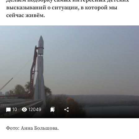
Криминал
высказываний о ситуации, в которой мы
Культура
сейчас живём.
Недвижимость и ЖКХ
Образование
Общество
Погода
Праздники
Происшествия
Спорт
Экономика и бизнес
ПРОЕКТЫ
10
12049
Блоги
Издания
Фото: Анна Большова.
Медиаперсона