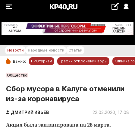
+22...+23 °С
РЕКЛАМА
Новости
Народные новости
Статьи
ПРОтуризм
График отключений воды
Клиника г
Важно:
РУБРИКИ
Общество
Обнинск
Сбор мусора в Калуге отменили
Новости компаний
из-за коронавируса
Статьи
Народные новости
ДМИТРИЙ ИВЬЕВ
22.03.2020, 17:08
Авто и транспорт
Акция была запланирована на 28 марта.
Благоустройство