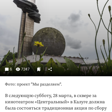
Криминал
Культура
Недвижимость и ЖКХ
Образование
Общество
Погода
Праздники
Происшествия
Спорт
6
7247
Экономика и бизнес
ПРОЕКТЫ
Фото: проект "Мы разделяем".
Блоги
В следующую субботу, 28 марта, в сквере за
Издания
кинотеатром «Центральный» в Калуге должна
Медиаперсона
была состояться традиционная акция по сбору