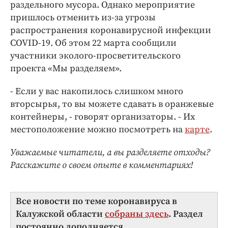
Интересное чтиво
раздельного мусора. Однако мероприятие
пришлось отменить из-за угрозы
Клиника года
распространения коронавирусной инфекции
Бренд года
COVID-19. Об этом 22 марта сообщили
Работодатель года
участники эколого-просветительского
проекта «Мы разделяем».
- Если у вас накопилось слишком много
вторсырья, то вы можете сдавать в оранжевые
контейнеры, - говорят организаторы. - Их
местоположение можно посмотреть на
карте
.
Уважаемые читатели, а вы разделяете отходы?
Расскажите о своем опыте в комментариях!
Все новости по теме коронавируса в
Калужской области
собраны здесь
. Раздел
постоянно дополняется.