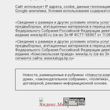
Сайт использует IP адреса, cookie, данные геолокации
Google-анатилика. Условия использования содержатс
«
Сведения о размере и других условиях оплаты услу
предвыборных, агитационных материалов в период и
Федерального Собрания Российской Федерации девято
издание www.kp40.ru (св-во Эл № ФС77-58967 от 11.08
«
Сведения о размере и других условиях оплаты услу
предвыборных, агитационных материалов в период и
Федерального Собрания Российской Федерации девято
издание «Комсомольская правда» www.kp.ru (св-во Эл
сегменте сайта: www.kaluga.kp.ru
»
Новости, размещенные в рубриках «
Новости ком
дума», «законодательное собрание», «политика»,
договорной, рекламно-информационной основе.