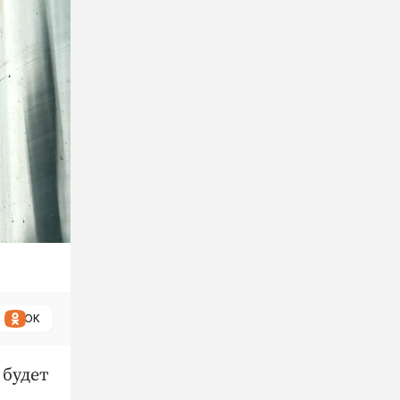
ОК
 будет