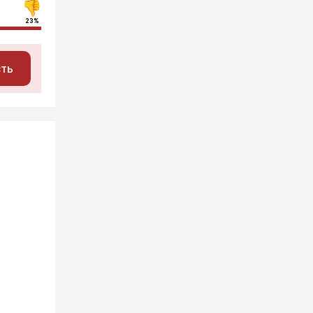
23%
сть