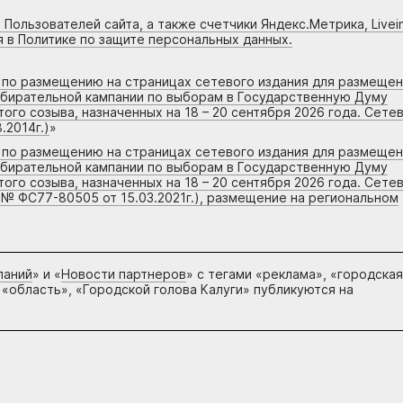
 Пользователей сайта, а также счетчики Яндекс.Метрика, Livein
я в Политике по защите персональных данных.
г по размещению на страницах сетевого издания для размеще
збирательной кампании по выборам в Государственную Думу
го созыва, назначенных на 18 – 20 сентября 2026 года. Сете
.2014г.)
»
г по размещению на страницах сетевого издания для размеще
збирательной кампании по выборам в Государственную Думу
го созыва, назначенных на 18 – 20 сентября 2026 года. Сете
 № ФС77-80505 от 15.03.2021г.), размещение на региональном
паний
» и «
Новости партнеров
» с тегами «реклама», «городская
 «область», «Городской голова Калуги» публикуются на