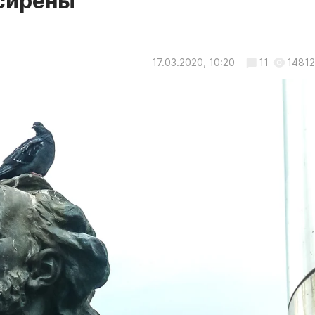
 сирены
17.03.2020, 10:20
11
14812