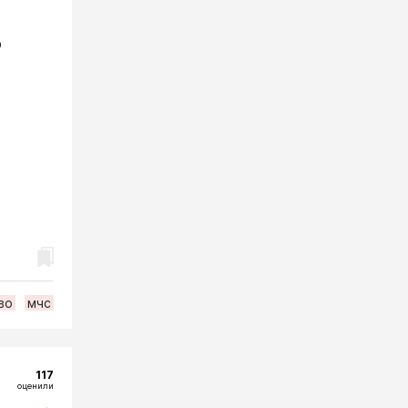
о
во
мчс
117
оценили