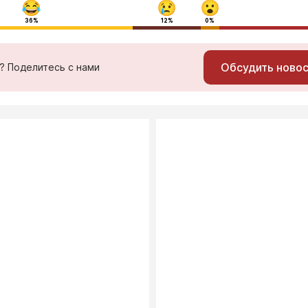
36%
12%
0%
Обсудить ново
ь? Поделитесь с нами