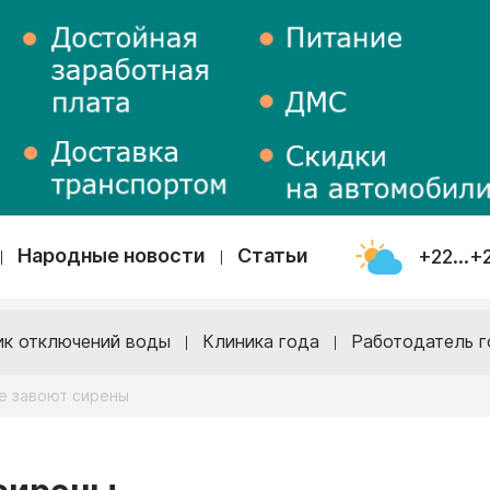
Народные новости
Статьи
+22...+
ик отключений воды
Клиника года
Работодатель г
ге завоют сирены