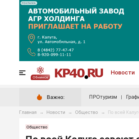
РЕКЛАМА
Новости
Обнинск
ПРОтуризм
Граф
Важно:
Главная
Новости
Общество
По всей Калу
→
→
→
Общество