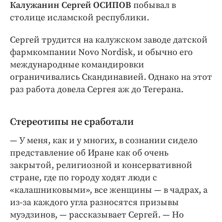
Интересное чтиво
Калужанин Сергей ОСИПОВ
побывал в
столице исламской республики.
Клиника года
Бренд года
Сергей трудится на калужском заводе датской
Работодатель года
фармкомпании Novo Nordisk, и обычно его
международные командировки
ограничивались Скандинавией. Однако на этот
раз работа довела Сергея аж до Тегерана.
Стереотипы не сработали
— У меня, как и у многих, в сознании сидело
представление об Иране как об очень
закрытой, религиозной и консервативной
стране, где по городу ходят люди с
«калашниковыми», все женщины — в чадрах, а
из-­за каждого угла разносятся призывы
муэдзинов, — рассказывает Сергей. — Но