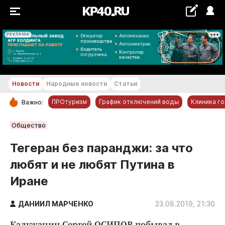
РЕКЛАМА
+22...+23 °С
Новости
Народные новости
Статьи
ПРОтуризм
График отключений воды
Клиника г
Важно:
РУБРИКИ
Общество
Обнинск
Тегеран без паранджи: за что
Новости компаний
любят и не любят Путина в
Статьи
Иране
Народные новости
Авто и транспорт
ДАНИИЛ МАРЧЕНКО
23.08.2019, 21:30
Благоустройство
Калужанин Сергей ОСИПОВ побывал в