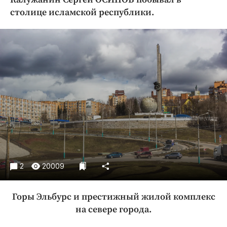
Криминал
столице исламской республики.
Культура
Недвижимость и ЖКХ
Образование
Общество
Погода
Праздники
Происшествия
Спорт
Экономика и бизнес
ПРОЕКТЫ
2
20009
Блоги
Горы Эльбурс и престижный жилой комплекс
Издания
на севере города.
Медиаперсона