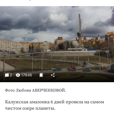
Криминал
Культура
Недвижимость и ЖКХ
Образование
Общество
Погода
Праздники
Происшествия
Спорт
Экономика и бизнес
2
17848
ПРОЕКТЫ
Фото Любови АВЕРЧЕНКОВОЙ.
Блоги
Издания
Калужская амазонка 6 дней провела на самом
Медиаперсона
чистом озере планеты.