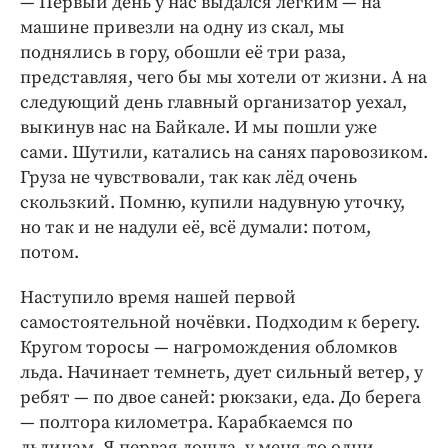
— Первый день у нас выдался лёгким — на
машине привезли на одну из скал, мы
поднялись в гору, обо­шли её три раза,
представляя, чего бы мы хотели от жизни. А на
следующий день главный организатор уехал,
выкинув нас на Байкале. И мы пошли уже
сами. Шутили, катались на санях паровозиком.
Груза не чувствовали, так как лёд очень
скользкий. Помню, купили надувную уточку,
но так и не надули её, всё думали: потом,
потом.
Наступило время нашей первой
самостоятельной ночёвки. Подходим к берегу.
Кругом торосы — нагромождения обломков
льда. Начинает темнеть, дует сильный ветер, у
ребят — по двое саней: рюкзаки, еда. До берега
— полтора километра. Карабкаемся по
льдинам. Я первая дошла, у меня-то одни