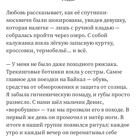
Любовь рассказывает, как её спутники-
москвичи были шокированы, увидев девушку,
которая налегке — лишь с ручной кладью —
собралась пройти через озеро. С собой
калужанка взяла лёгкую запасную куртку,
кроссовки, термобельё… и всё.
— У меня не было даже походного рюкзака.
Трекинговые ботинки взяла у сестры. Самое
главное для поездки на Байкал — обувь,
средства от обморожения и защита от солнца.
Я забыла гигиеническую помаду, и губы просто
разнесло. С нами шёл мальчик Денис,
«воробушек» — так мы прозвали его в походе. В
первый же день он промочил и натёр ноги. В
итоге в нашей группе появился ритуал: каждое
утро и каждый вечер он перематывал себе