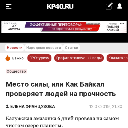
+21...+22 °С
РЕКЛАМА
Новости
Народные новости
Статьи
ПРОтуризм
График отключений воды
Клиника г
Важно:
РУБРИКИ
Общество
Обнинск
Место силы, или Как Байкал
Новости компаний
проверяет людей на прочность
Статьи
Народные новости
ЕЛЕНА ФРАНЦУЗОВА
12.07.2019, 21:30
Авто и транспорт
Калужская амазонка 6 дней провела на самом
Благоустройство
чистом озере планеты.