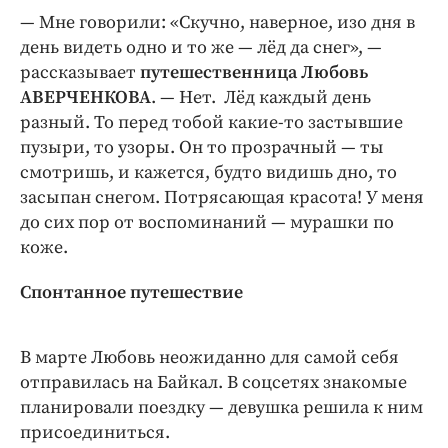
Интересное чтиво
— Мне говорили: «Скучно, наверное, изо дня в
Клиника года
день видеть одно и то же — лёд да снег», —
Бренд года
рассказывает
путешественница Любовь
Работодатель года
АВЕРЧЕНКОВА
. — Нет. Лёд каждый день
разный. То перед тобой какие-то застывшие
пузыри, то узоры. Он то прозрачный — ты
смотришь, и кажется, будто видишь дно, то
засыпан снегом. Потрясающая красота! У меня
до сих пор от воспоминаний — мурашки по
коже.
Спонтанное путешествие
В марте Любовь неожиданно для самой себя
отправилась на Байкал. В соцсетях знакомые
планировали поездку — девушка решила к ним
присоединиться.