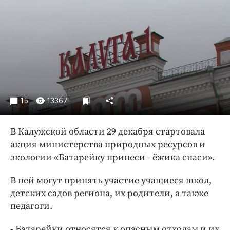
Криминал
Культура
Недвижимость и ЖКХ
Образование
Общество
Погода
Праздники
15
13367
Происшествия
Спорт
В Калужской области 29 декабря стартовала
акция министерства природных ресурсов и
Экономика и бизнес
экологии «Батарейку принеси - ёжика спаси».
ПРОЕКТЫ
В ней могут принять участие учащиеся школ,
Блоги
детских садов региона, их родители, а также
Издания
педагоги.
Медиаперсона
- Батарейки относятся к опасным отходам и их