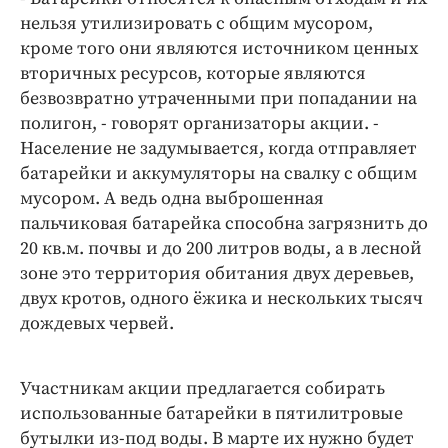
Интересное чтиво
нельзя утилизировать с общим мусором,
Клиника года
кроме того они являются источником ценных
Бренд года
вторичных ресурсов, которые являются
Работодатель года
безвозвратно утраченными при попадании на
полигон, - говорят организаторы акции. -
Население не задумывается, когда отправляет
батарейки и аккумуляторы на свалку с общим
мусором. А ведь одна выброшенная
пальчиковая батарейка способна загрязнить до
20 кв.м. почвы и до 200 литров воды, а в лесной
зоне это территория обитания двух деревьев,
двух кротов, одного ёжика и нескольких тысяч
дождевых червей.
Участникам акции предлагается собирать
использованные батарейки в пятилитровые
бутылки из-под воды. В марте их нужно будет