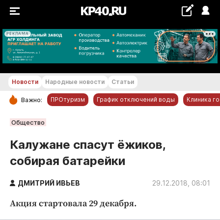
РЕКЛАМА
+29...+30 °С
Новости
Народные новости
Статьи
ПРОтуризм
График отключений воды
Клиника г
Важно:
РУБРИКИ
Общество
Обнинск
Калужане спасут ёжиков,
Новости компаний
собирая батарейки
Статьи
Народные новости
ДМИТРИЙ ИВЬЕВ
29.12.2018, 08:01
Авто и транспорт
Акция стартовала 29 декабря.
Благоустройство