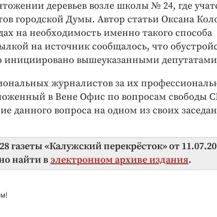
чтожении деревьев возле школы № 24, где учат
тов городской Думы. Автор статьи Оксана Кол
дах на необходимость именно такого способа
сылкой на источник сообщалось, что обустрой
ло иницииро­вано вышеуказанными депутатами
гиональных журналистов за их профессиональ
оложенный в Вене Офис по вопросам свободы 
е данного вопроса на одном из своих заседа
8 газеты «Калужский перекрёсток» от 11.07.20
но найти в
электронном архиве издания
.
м!