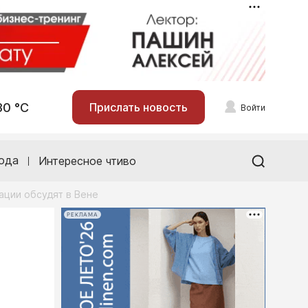
30 °С
Прислать новость
Войти
ода
Интересное чтиво
ции обсудят в Вене
РЕКЛАМА