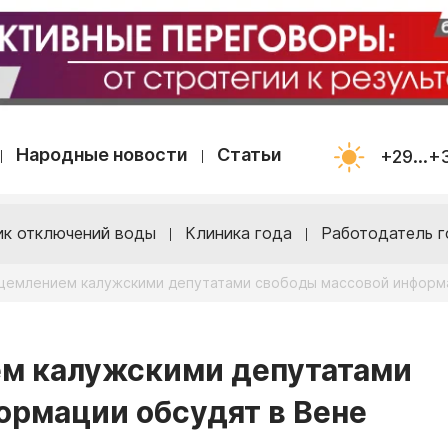
Народные новости
Статьи
+29...+
ик отключений воды
Клиника года
Работодатель г
щемлением калужскими депутатами свободы массовой информа
м калужскими депутатами
ормации обсудят в Вене