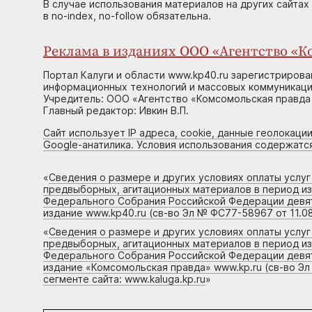
В случае использования материалов на других сайтах
в no-index, no-follow обязательна.
Реклама в изданиях ООО «Агентство «Ко
Портал Калуги и области www.kp40.ru зарегистрирова
информационных технологий и массовых коммуникаций
Учредитель: ООО «Агентство «Комсомольская правда 
Главный редактор: Ивкин В.П.
Сайт использует IP адреса, cookie, данные геолокации
Google-анатилика. Условия использования содержатс
«
Сведения о размере и других условиях оплаты услу
предвыборных, агитационных материалов в период и
Федерального Собрания Российской Федерации девято
издание www.kp40.ru (св-во Эл № ФС77-58967 от 11.08
«
Сведения о размере и других условиях оплаты услу
предвыборных, агитационных материалов в период и
Федерального Собрания Российской Федерации девято
издание «Комсомольская правда» www.kp.ru (св-во Эл
сегменте сайта: www.kaluga.kp.ru
»