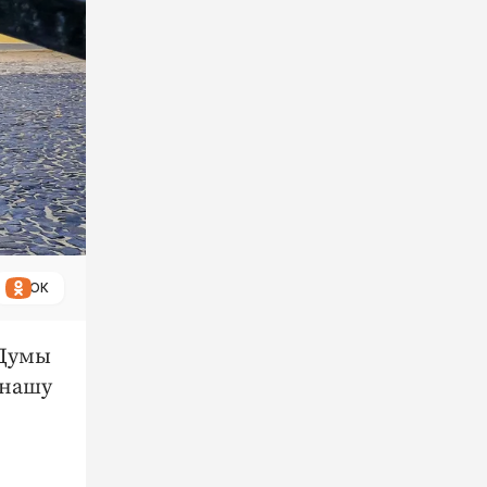
ОК
 Думы
 нашу