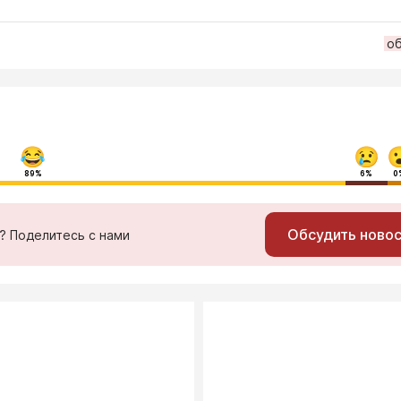
о
89%
6%
0
Обсудить ново
ь? Поделитесь с нами