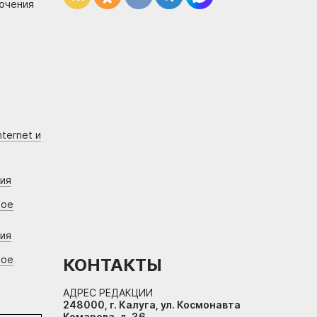
лючения
ternet и
ния
вое
ния
вое
КОНТАКТЫ
АДРЕС РЕДАКЦИИ
248000, г. Калуга, ул. Космонавта
Комарова, д. 36