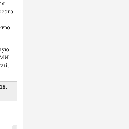
ся
осова
ство
.
ную
СМИ
ний.
18.