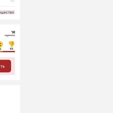
бщество
18
оценили
%
6%
сть