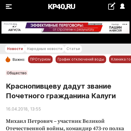
+29...+30 °С
РЕКЛАМА
Новости
Народные новости
Статьи
ПРОтуризм
График отключений воды
Клиника г
Важно:
РУБРИКИ
Общество
Обнинск
Краснопивцеву дадут звание
Новости компаний
Почетного гражданина Калуги
Статьи
Народные новости
16.04.2018, 13:55
Авто и транспорт
Михаил Петрович – участник Великой
Благоустройство
Отечественной войны, командир 473-го полка