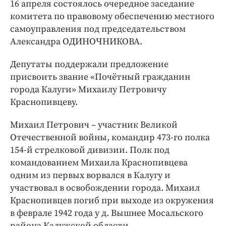
Интересное чтиво
16 апреля состоялось очередное заседание
комитета по правовому обеспечению местного
Клиника года
самоуправления под председательством
Бренд года
Александра ОДИНОЧНИКОВА.
Работодатель года
Депутаты поддержали предложение
присвоить звание «Почётный гражданин
города Калуги» Михаилу Петровичу
Краснопивцеву.
Михаил Петрович – участник Великой
Отечественной войны, командир 473-го полка
154-й стрелковой дивизии. Полк под
командованием Михаила Краснопивцева
одним из первых ворвался в Калугу и
участвовал в освобождении города. Михаил
Краснопивцев погиб при выходе из окружения
в феврале 1942 года у д. Вышнее Мосальского
района Калужской области.