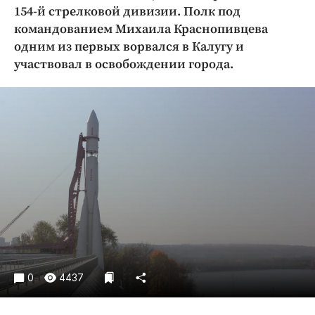
Криминал
154-й стрелковой дивизии. Полк под
командованием Михаила Краснопивцева
Культура
одним из первых ворвался в Калугу и
Недвижимость и ЖКХ
участвовал в освобождении города.
Образование
Общество
Погода
Праздники
Происшествия
Спорт
Экономика и бизнес
ПРОЕКТЫ
Блоги
Издания
0
4437
Медиаперсона