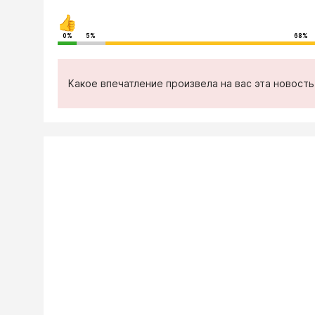
0%
5%
68%
Какое впечатление произвела на вас эта новост