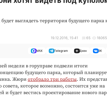
 они хотят видеть под куполо
 будет выглядеть территория будущего парка 
19.12.2016, 15:41
65
18065
MAX
Telegram
Дзен
ВК
шей недели в горуправе подвели итоги
концепцию будущего парка, который планируе
рынка. Жюри
отобрало три работы
. Их предста
 совета, которое возможно, состоится уже на
й и будет вестись проектирование нового пар