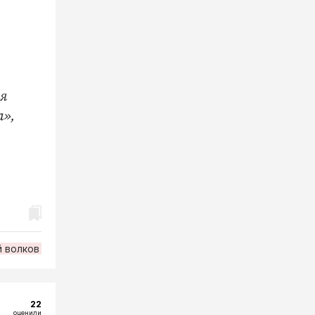
ия
а»,
й волков
22
оценили