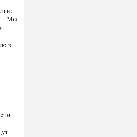
ельно
. – Мы
я
ую в
ости
дут