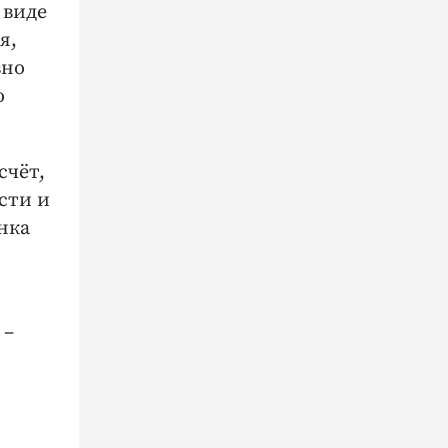
 виде
я,
вно
о
счёт,
сти и
нка
 –