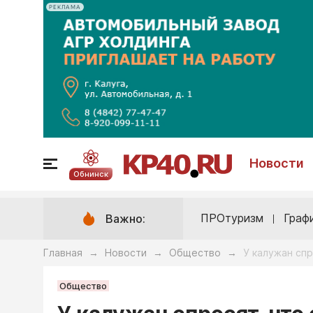
РЕКЛАМА
Новости
Обнинск
ПРОтуризм
Граф
Важно:
Главная
Новости
Общество
У калужан спр
→
→
→
Общество