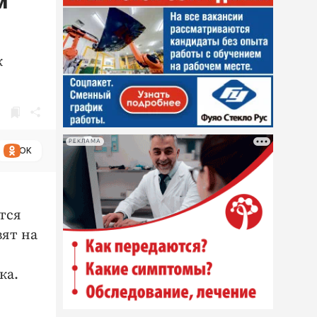
м
к
РЕКЛАМА
ОК
тся
вят на
ка.