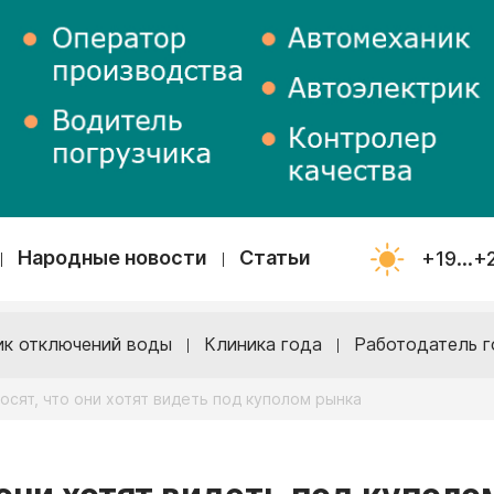
Народные новости
Статьи
+19...+
ик отключений воды
Клиника года
Работодатель г
осят, что они хотят видеть под куполом рынка