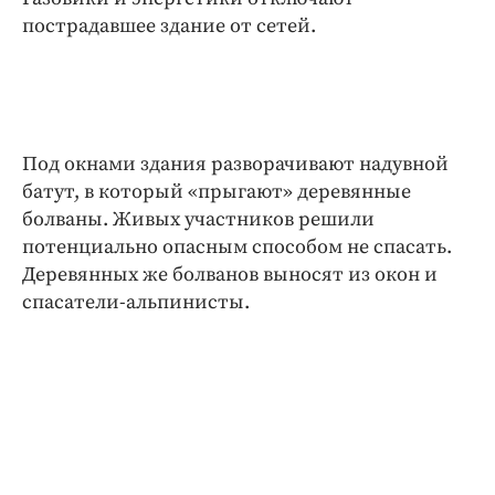
Интересное чтиво
пострадавшее здание от сетей.
Клиника года
Бренд года
Работодатель года
Под окнами здания разворачивают надувной
батут, в который «прыгают» деревянные
болваны. Живых участников решили
потенциально опасным способом не спасать.
Деревянных же болванов выносят из окон и
спасатели-альпинисты.