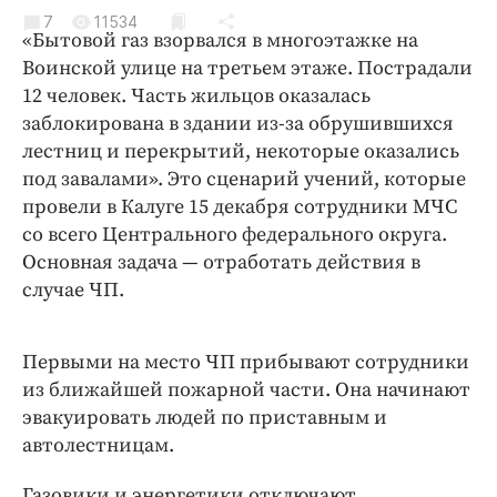
Криминал
7
11534
«Бытовой газ взорвался в многоэтажке на
Культура
Воинской улице на третьем этаже. Пострадали
Недвижимость и ЖКХ
12 человек. Часть жильцов оказалась
Образование
заблокирована в здании из-за обрушившихся
Общество
лестниц и перекрытий, некоторые оказались
под завалами». Это сценарий учений, которые
Погода
провели в Калуге 15 декабря сотрудники МЧС
Праздники
со всего Центрального федерального округа.
Происшествия
Основная задача — отработать действия в
Спорт
случае ЧП.
Экономика и бизнес
ПРОЕКТЫ
Первыми на место ЧП прибывают сотрудники
из ближайшей пожарной части. Она начинают
Блоги
эвакуировать людей по приставным и
Издания
автолестницам.
Медиаперсона
Газовики и энергетики отключают