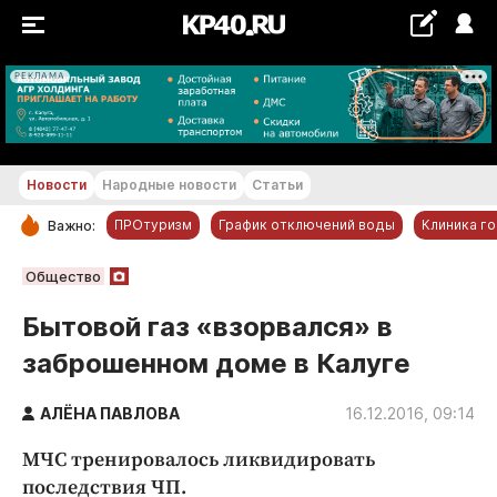
РЕКЛАМА
+16...+17 °С
Новости
Народные новости
Статьи
ПРОтуризм
График отключений воды
Клиника г
Важно:
РУБРИКИ
Общество
Обнинск
Бытовой газ «взорвался» в
Новости компаний
заброшенном доме в Калуге
Статьи
Народные новости
АЛЁНА ПАВЛОВА
16.12.2016, 09:14
Авто и транспорт
МЧС тренировалось ликвидировать
Благоустройство
последствия ЧП.