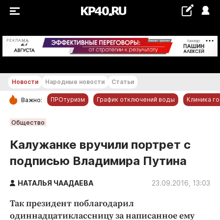
+17...+18 °С
РЕКЛАМА
Новости
Народные новости
Статьи
ПРОтуризм
График отключений воды
Клиника г
Важно:
РУБРИКИ
Общество
Обнинск
Калужанке вручили портрет с
Новости компаний
подписью Владимира Путина
Статьи
Народные новости
НАТАЛЬЯ ЧААДАЕВА
23.09.2016, 13:03
Авто и транспорт
Так президент поблагодарил
Благоустройство
одиннадцатиклассницу за написанное ему