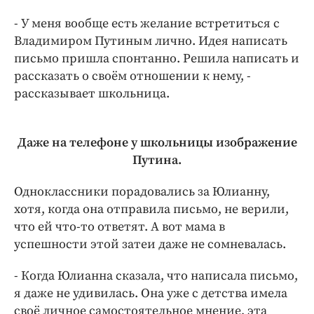
Интересное чтиво
- У меня вообще есть желание встретиться с
Клиника года
Владимиром Путиным лично. Идея написать
Бренд года
письмо пришла спонтанно. Решила написать и
Работодатель года
рассказать о своём отношении к нему, -
рассказывает школьница.
Даже на телефоне у школьницы изображение
Путина.
Одноклассники порадовались за Юлианну,
хотя, когда она отправила письмо, не верили,
что ей что-то ответят. А вот мама в
успешности этой затеи даже не сомневалась.
- Когда Юлианна сказала, что написала письмо,
я даже не удивилась. Она уже с детства имела
своё личное самостоятельное мнение, эта