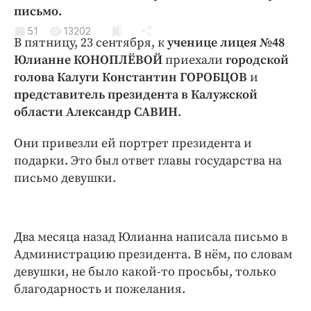
Криминал
письмо.
Культура
51
13202
В пятницу, 23 сентября, к
ученице лицея №48
Недвижимость и ЖКХ
Юлианне КОНОПЛЁВОЙ
приехали
городской
Образование
голова Калуги Константин ГОРОБЦОВ
и
Общество
представитель президента в Калужской
области Александр САВИН
.
Погода
Праздники
Они привезли ей портрет президента и
Происшествия
подарки. Это был ответ главы государства на
Спорт
письмо девушки.
Экономика и бизнес
ПРОЕКТЫ
Два месяца назад Юлианна написала письмо в
Блоги
Администрацию президента. В нём, по словам
девушки, не было какой-то просьбы, только
Издания
благодарность и пожелания.
Медиаперсона