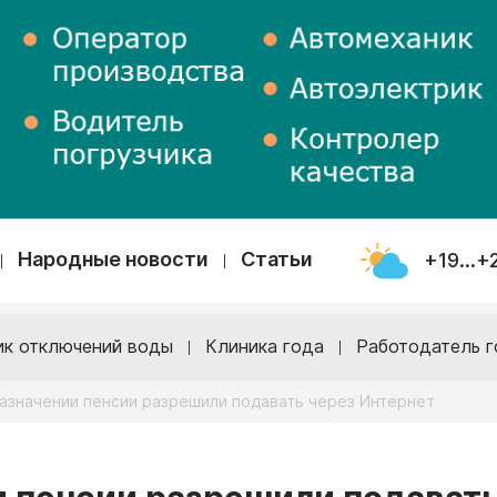
Народные новости
Статьи
+19...+
ик отключений воды
Клиника года
Работодатель г
назначении пенсии разрешили подавать через Интернет