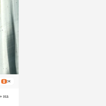
ОК
» на