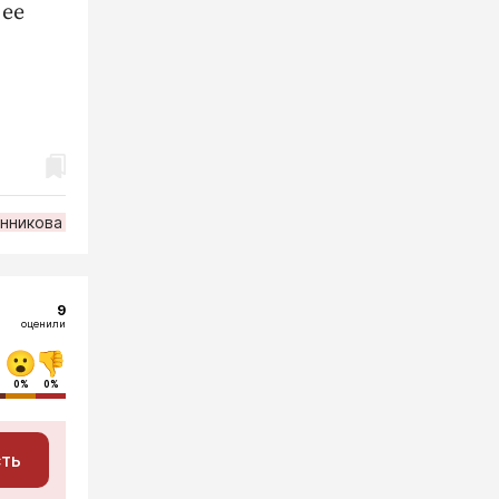
 ее
нникова
9
оценили
0%
0%
сть