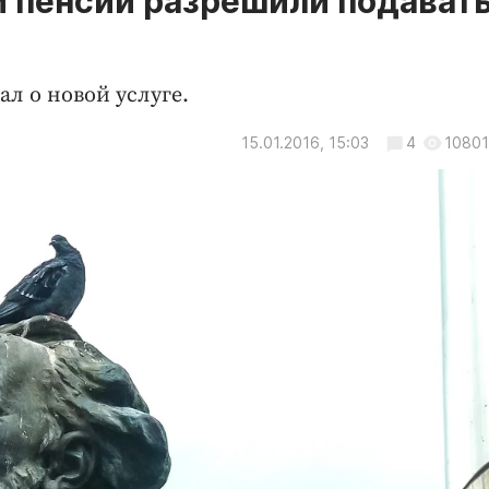
и пенсии разрешили подават
л о новой услуге.
15.01.2016, 15:03
4
10801