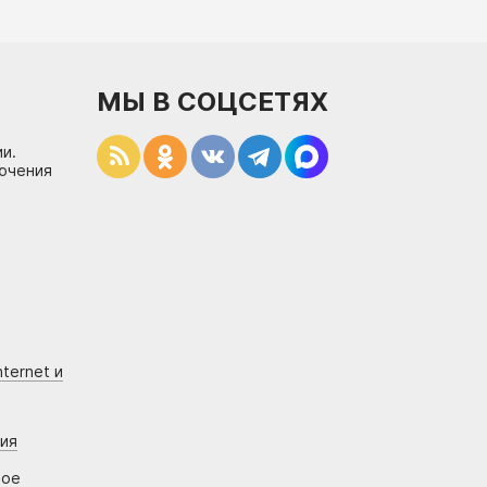
МЫ В СОЦСЕТЯХ
и.
лючения
ternet и
ния
вое