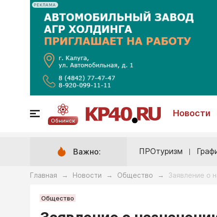
РЕКЛАМА
Новости
Обнинск
ПРОтуризм
Граф
Важно:
Главная
Новости
Общество
Заявление о 
→
→
→
Общество