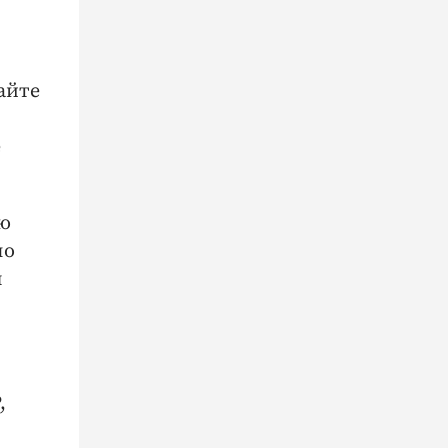
айте
е
ию
по
я
,