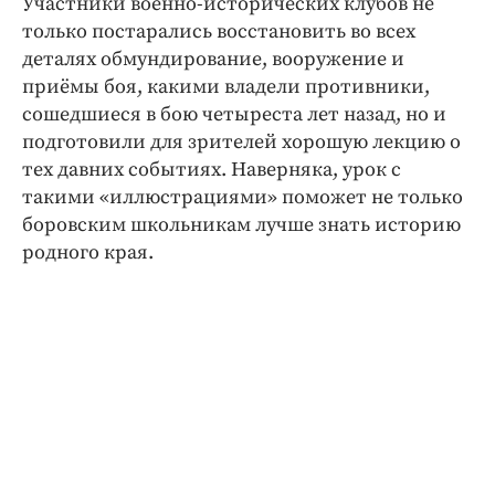
Участники военно-исторических клубов не
Интересное чтиво
только постарались восстановить во всех
Клиника года
деталях обмундирование, вооружение и
Бренд года
приёмы боя, какими владели противники,
Работодатель года
сошедшиеся в бою четыреста лет назад, но и
подготовили для зрителей хорошую лекцию о
тех давних событиях. Наверняка, урок с
такими «иллюстрациями» поможет не только
боровским школьникам лучше знать историю
родного края.