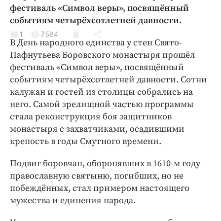
Криминал
фестиваль «Символ веры», посвящённый
событиям четырёхсотлетней давности.
Культура
1
7584
Недвижимость и ЖКХ
В День народного единства у стен Свято-
Образование
Пафнутьева Боровского монастыря прошёл
Общество
фестиваль «Символ веры», посвящённый
событиям четырёхсотлетней давности. Сотни
Погода
калужан и гостей из столицы собрались на
Праздники
него. Самой зрелищной частью программы
Происшествия
стала реконструкция боя защитников
Спорт
монастыря с захватчиками, осадившими
Экономика и бизнес
крепость в годы Смутного времени.
ПРОЕКТЫ
Подвиг боровчан, оборонявших в 1610-м году
православную святыню, погибших, но не
Блоги
побеждённых, стал примером настоящего
Издания
мужества и единения народа.
Медиаперсона