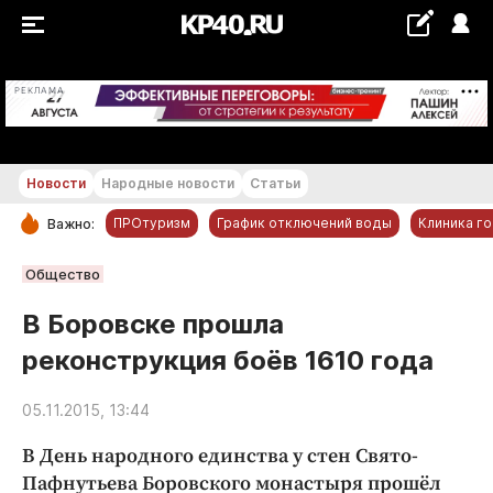
+22...+23 °С
РЕКЛАМА
Новости
Народные новости
Статьи
ПРОтуризм
График отключений воды
Клиника г
Важно:
РУБРИКИ
Общество
Обнинск
В Боровске прошла
Новости компаний
реконструкция боёв 1610 года
Статьи
Народные новости
05.11.2015, 13:44
Авто и транспорт
В День народного единства у стен Свято-
Благоустройство
Пафнутьева Боровского монастыря прошёл