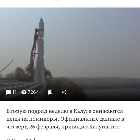
Криминал
Культура
Недвижимость и ЖКХ
Образование
Общество
Погода
Праздники
Происшествия
Спорт
Экономика и бизнес
11
7264
ПРОЕКТЫ
Вторую подряд неделю в Калуге снижаются
Блоги
цены на помидоры. Официальные данные в
Издания
четверг, 26 февраля, приводит Калугастат.
Медиаперсона