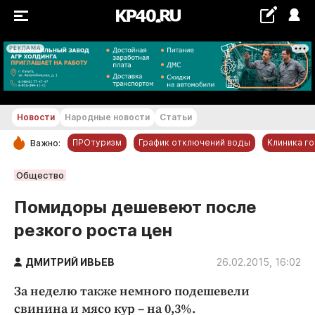
РЕКЛАМА
+21...+22 °С
Новости
Народные новости
Статьи
ПРОтуризм
График отключений воды
Клиника г
Важно:
РУБРИКИ
Общество
Обнинск
Помидоры дешевеют после
Новости компаний
резкого роста цен
Статьи
Народные новости
ДМИТРИЙ ИВЬЕВ
26.02.2015, 16:02
Авто и транспорт
За неделю также немного подешевели
Благоустройство
свинина и мясо кур – на 0,3%.