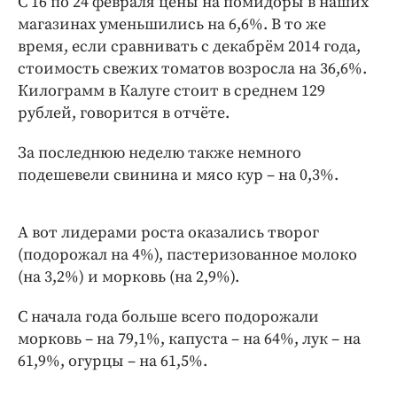
С 16 по 24 февраля цены на помидоры в наших
Интересное чтиво
магазинах уменьшились на 6,6%. В то же
Клиника года
время, если сравнивать с декабрём 2014 года,
Бренд года
стоимость свежих томатов возросла на 36,6%.
Работодатель года
Килограмм в Калуге стоит в среднем 129
рублей, говорится в отчёте.
За последнюю неделю также немного
подешевели свинина и мясо кур – на 0,3%.
А вот лидерами роста оказались творог
(подорожал на 4%), пастеризованное молоко
(на 3,2%) и морковь (на 2,9%).
С начала года больше всего подорожали
морковь – на 79,1%, капуста – на 64%, лук – на
61,9%, огурцы – на 61,5%.