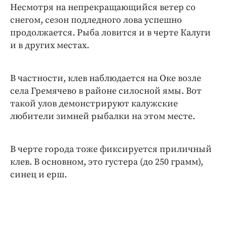
Интересное чтиво
Несмотря на непрекращающийся ветер со
Клиника года
снегом, сезон подледного лова успешно
продолжается. Рыба ловится и в черте Калуги
Бренд года
и в других местах.
Работодатель года
В частности, клев наблюдается на Оке возле
села Гремячево в районе силосной ямы. Вот
такой улов демонстрируют калужские
любители зимней рыбалки на этом месте.
В черте города тоже фиксируется приличный
клев. В основном, это густера (до 250 грамм),
синец и ерш.