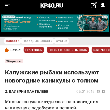
РЕКЛАМА
+22...+23 °С
Новости
Народные новости
Статьи
ПРОтуризм
График отключений воды
Клиника г
Важно:
РУБРИКИ
Общество
Обнинск
Калужские рыбаки используют
Новости компаний
новогодние каникулы с толком
Статьи
Народные новости
ВАЛЕРИЙ ПАНТЕЛЕЕВ
05.01.2015, 18:13
Авто и транспорт
Многие калужане отдыхают на новогодних
Благоустройство
каникулах с ледобуром и пешней.